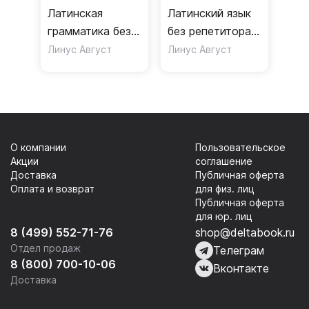
Латинская
Латинский язык
грамматика без
без репетитора.
репетитора. Все
Самоучитель
Линус Август
Линус Август
сложности в
латинского
простых схемах
языка
О компании
Пользовательское
Акции
соглашение
Доставка
Публичная оферта
Оплата и возврат
для физ. лиц
Публичная оферта
для юр. лиц
8 (499) 552-71-76
shop@deltabook.ru
Отдел продаж
Телеграм
8 (800) 700-10-06
Вконтакте
Доставка