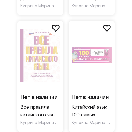
Куприна Марина Игоревна
Интенсивный
,
Куприна Марина Игоревна
Юдина Ангелина Тимуров
курс
Нет в наличии
Нет в наличии
Все правила
Китайский язык.
китайского языка
100 самых
для школьников
Куприна Марина Игоревна
важных правил
Куприна Марина Игоревна
в схемах и