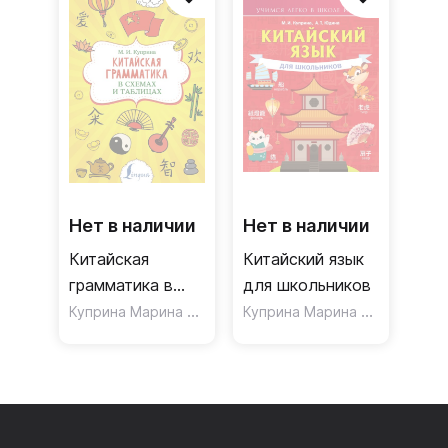
Нет в наличии
Нет в наличии
Китайская
Китайский язык
грамматика в
для школьников
схемах и
Куприна Марина Игоревна
Куприна Марина Игоревна
,
Ю
таблицах