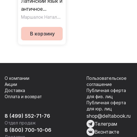
Латинский язык и
античное
наследие в
Маршалок Наталия Владимировна
международной
уголовной
В корзину
юстиции. Часть 1
/ Учебное
пособие
О компании
Пользовательское
Акции
соглашение
Доставка
Публичная оферта
Оплата и возврат
для физ. лиц
Публичная оферта
для юр. лиц
8 (499) 552-71-76
shop@deltabook.ru
Отдел продаж
Телеграм
8 (800) 700-10-06
Вконтакте
Доставка