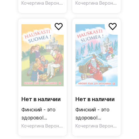
Весёлая азбука.
Кочергина Вероника Константиновна
Финский язык
Кочергина Вероника Константиновна
Начальная
для школьников.
школа / Рабочая
Книга 3 /
тетрадь
Учебное пособие
Нет в наличии
Нет в наличии
Финский - это
Финский - это
здорово!
здорово!
Финский язык
Кочергина Вероника Константиновна
Финский язык
,
Кочергина Вероника Константиновна
Полковцева На
для школьников.
для школьников.