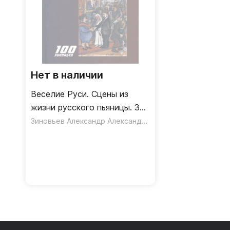
Нет в наличии
Веселие Руси. Сцены из
жизни русского пьяницы. 30
стихотворений и 30
Зиновьев Александр Александрович
авторских карикатур А
Зиновьев