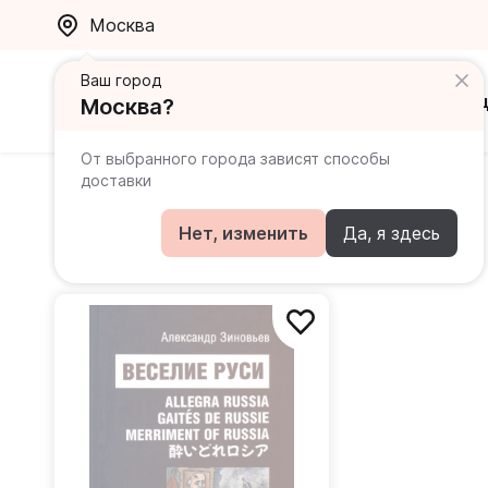
Москва
Ваш город
Каталог
Ак
Москва?
От выбранного города зависят способы
доставки
Зиновьев Александр Александрович
Нет, изменить
Да, я здесь
Книги автора