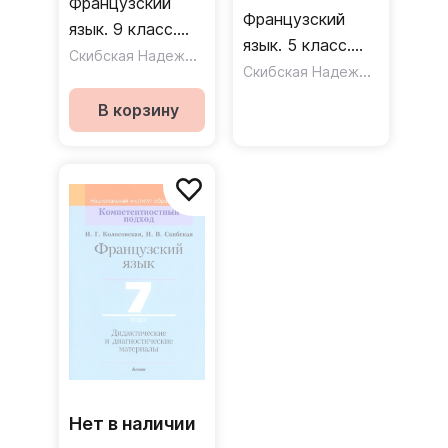
Французский
Французский
язык. 9 класс.
язык. 5 класс.
Дидактические и
Скибская Надежда Владимировна
,
Колосовская Инна
Дидактические и
Скибская Надежда Владимировна
диагностические
диагностические
материалы /
В корзину
материалы
Пособие для
учителей
Нет в наличии