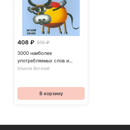
408 ₽
510 ₽
3000 наиболее
употребляемых слов и
выражений испанского языка
Хлызов Виталий
/ Словарь-справочник
В корзину