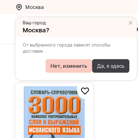
Москва
Ваш город
Каталог
Ак
Москва?
От выбранного города зависят способы
доставки
Хлызов Виталий
Нет, изменить
Да, я здесь
Книги автора