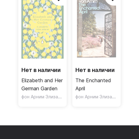
Нет в наличии
Нет в наличии
Elizabeth and Her
The Enchanted
German Garden
April
фон Арним Элизабет
фон Арним Элизабет