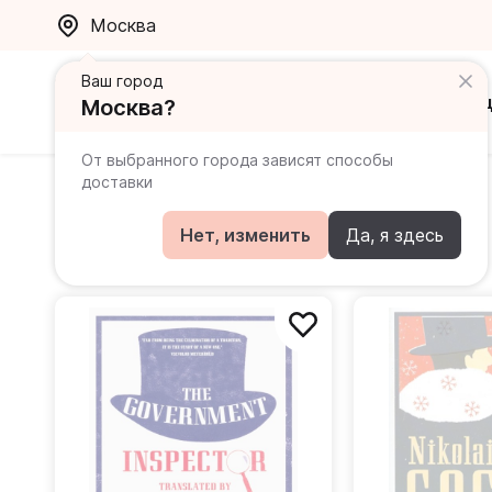
Москва
Ваш город
Каталог
Ак
Москва?
От выбранного города зависят способы
доставки
Гоголь Николай Васильевич
Нет, изменить
Да, я здесь
Книги автора