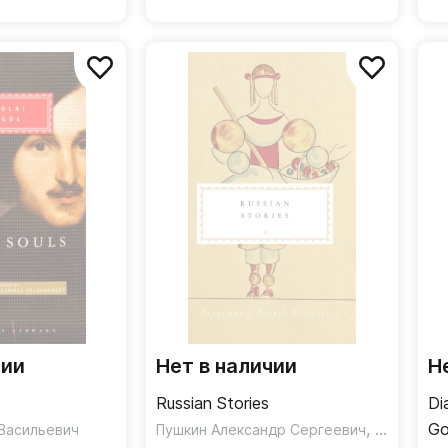
чии
Нет в наличии
Н
Russian Stories
Di
,
Go
 Васильевич
Пушкин Александр Сергеевич
Гоголь Ни