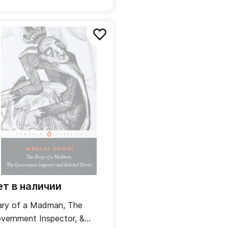
ет в наличии
ary of a Madman, The
vernment Inspector, &
,
колай Васильевич
Lermontov Mikhail