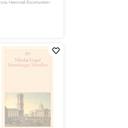
lected Stories
голь Николай Васильевич