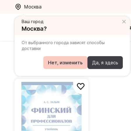
Москва
Ваш город
Каталог
Ак
Москва?
От выбранного города зависят способы
доставки
Лалым Анна Сергеевна
Нет, изменить
Да, я здесь
Книги автора