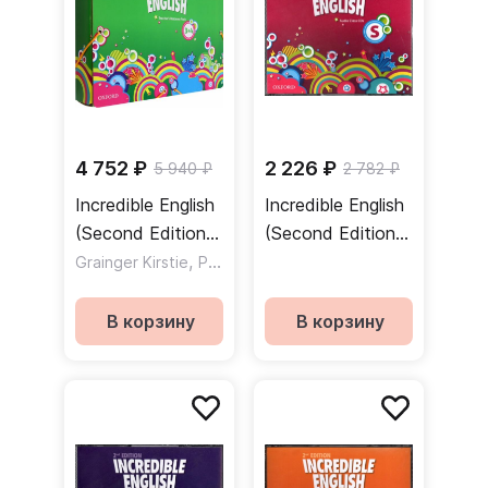
4 752 ₽
2 226 ₽
5 940 ₽
2 782 ₽
Incredible English
Incredible English
(Second Edition)
(Second Edition)
3-4 Teacher's
,
Starter Class
,
Grainger Kirstie
Phillips Sarah
Redpath Peter
Resource Pack /
Audio CD /
Дополнительные
Аудиодиск
В корзину
В корзину
материалы для
преподавателей