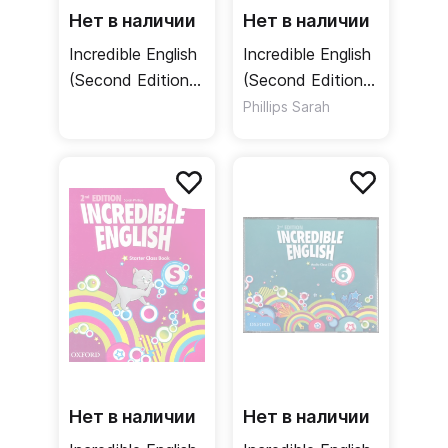
Нет в наличии
Нет в наличии
Incredible English
Incredible English
(Second Edition)
(Second Edition)
1-2 Teacher's
Starter Teacher's
Phillips Sarah
Resource Pack /
Resource Pack /
Дополнительные
Дополнительные
материалы для
материалы для
преподавателей
преподавателей
Нет в наличии
Нет в наличии