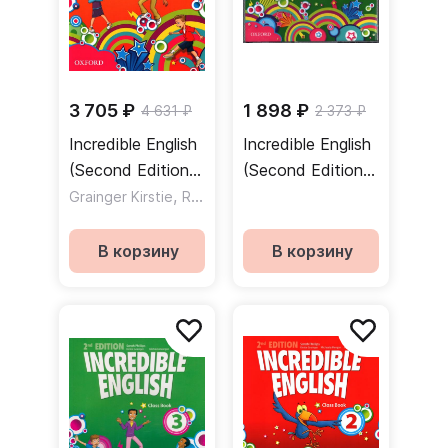
3 705 ₽
1 898 ₽
4 631 ₽
2 373 ₽
Incredible English
Incredible English
(Second Edition)
(Second Edition)
4 Class Book /
,
3 Class Audio
,
Grainger Kirstie
Redpath Peter
Morgan Michaela
Учебник
CDs 3 Discs /
Набор
В корзину
В корзину
аудиодисков