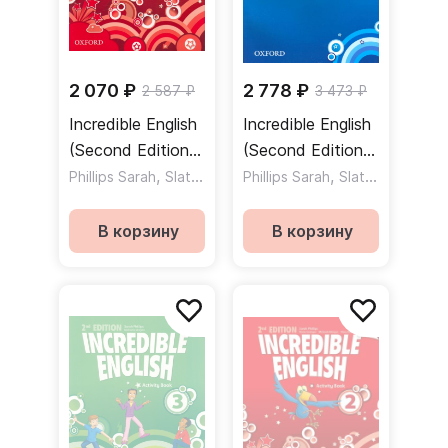
2 070 ₽
2 778 ₽
2 587 ₽
3 473 ₽
Incredible English
Incredible English
(Second Edition)
(Second Edition)
2 Activity Book /
,
1 Teacher's Book
,
,
,
Phillips Sarah
Slattery Mary
Phillips Sarah
Morgan Michaela
Slattery Mary
W
Рабочая тетрадь
/ Книга для
учителя
В корзину
В корзину