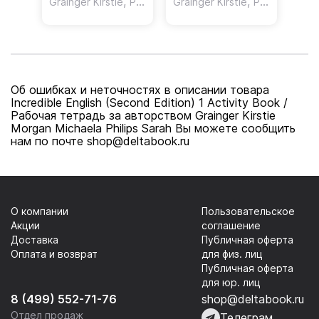
5 Class Book /
,
5 Activity Book /
,
,
Grainger Kirstie
Phillips Sarah
Grainger Kirstie
Redpath Peter
Phillips Sarah
Учебник
Рабочая тетрадь
Об ошибках и неточностях в описании товара
Incredible English (Second Edition) 1 Activity Book /
Рабочая тетрадь за авторством Grainger Kirstie
Morgan Michaela Philips Sarah Вы можете сообщить
нам по почте shop@deltabook.ru
О компании
Пользовательское
Акции
соглашение
Доставка
Публичная оферта
Оплата и возврат
для физ. лиц
Публичная оферта
для юр. лиц
8 (499) 552-71-76
shop@deltabook.ru
Отдел продаж
Телеграм