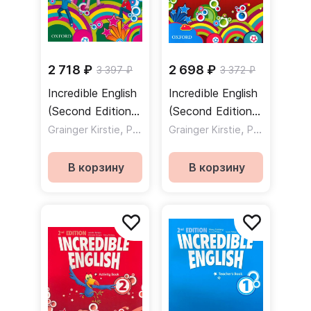
2 718 ₽
2 698 ₽
3 397 ₽
3 372 ₽
Incredible English
Incredible English
(Second Edition)
(Second Edition)
3 Class Book /
,
2 Class Book /
,
,
Grainger Kirstie
Phillips Sarah
Grainger Kirstie
Morgan Michaela
Phillips Sarah
Учебник
Учебник
В корзину
В корзину