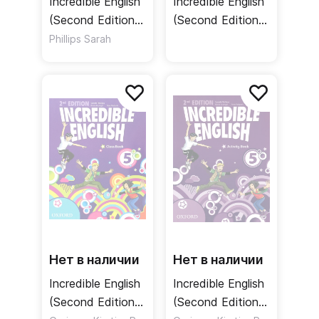
Incredible English
Incredible English
(Second Edition)
(Second Edition)
Starter
6 Class Audio
Phillips Sarah
Coursebook /
CDs 3 Discs /
Учебник
Набор
аудиодисков
Нет в наличии
Нет в наличии
Incredible English
Incredible English
(Second Edition)
(Second Edition)