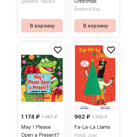
Christmas
Диккенс Чарльз
Brellend Kay
В корзину
В корзину
1 174 ₽
962 ₽
1 467 ₽
1 203 ₽
May I Please
Fa-La-La Llama
Open a Present?
Holub Joan