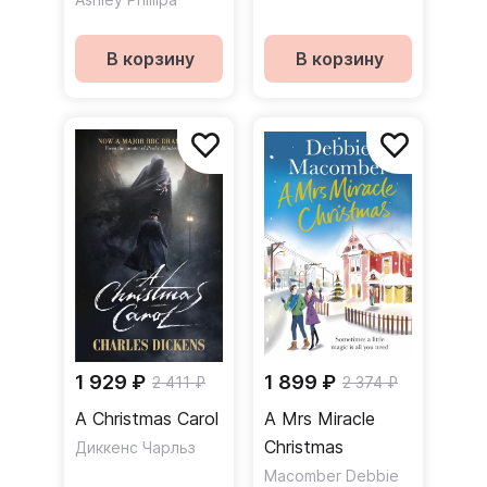
В корзину
В корзину
1 929 ₽
1 899 ₽
2 411 ₽
2 374 ₽
A Christmas Carol
A Mrs Miracle
Christmas
Диккенс Чарльз
Macomber Debbie