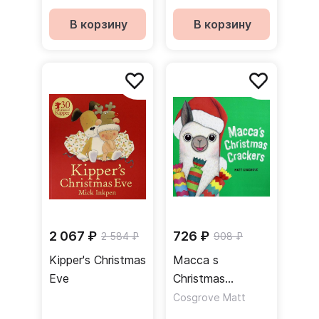
В корзину
В корзину
2 067 ₽
726 ₽
2 584 ₽
908 ₽
Kipper's Christmas
Macca s
Eve
Christmas
Crackers
Cosgrove Matt