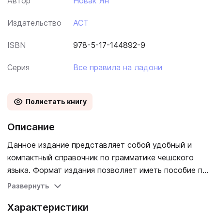
Автор
Новак Ян
Издательство
АСТ
ISBN
978-5-17-144892-9
Серия
Все правила на ладони
Полистать книгу
Описание
Данное издание представляет собой удобный и
компактный справочник по грамматике чешского
языка. Формат издания позволяет иметь пособие по
грамматике всегда под рукой. Cправочник содержит
Развернуть
все основные правила чешской грамматики.
Характеристики
Материал представлен в форме таблиц, что