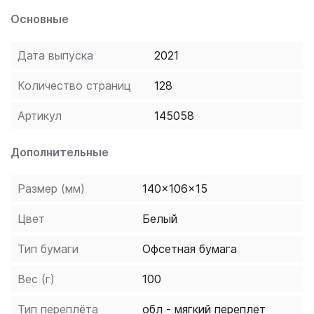
значительно облегчает его восприятие.
Основные
Теоретическая часть снабжена примерами
употребления с переводом на русский язык.
Дата выпуска
2021
Справочник предназначен для всех, кто изучает
чешский язык.
Количество страниц
128
Артикул
145058
Дополнительные
Размер (мм)
140x106x15
Цвет
Белый
Тип бумаги
Офсетная бумага
Вес (г)
100
Тип переплёта
обл - мягкий переплет