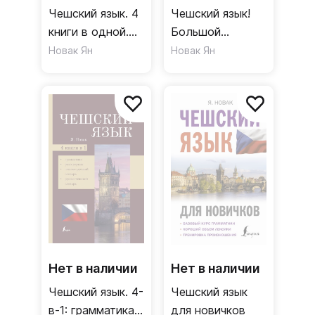
Чешский язык. 4
Чешский язык!
книги в одной.
Большой
Разговорник,
понятный
Новак Ян
Новак Ян
чешско-русский
самоучитель.
и русско-
Всё подробно и
чешский
"по полочкам"
словари,
грамматика
Нет в наличии
Нет в наличии
Чешский язык. 4-
Чешский язык
в-1: грамматика,
для новичков