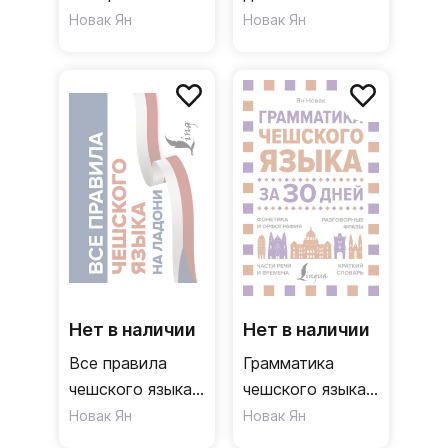
разговорник,
Новак Ян
Новак Ян
чешско-русский
словарь, русско-
чешский словарь
Нет в наличии
Нет в наличии
Все правила
Грамматика
чешского языка
чешского языка
на ладони
за 30 дней
Новак Ян
Новак Ян