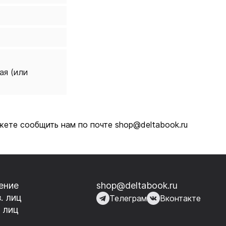
ая (или
жете сообщить нам по почте shop@deltabook.ru
ение
shop@deltabook.ru
. лиц
Телеграм
Вконтакте
 лиц