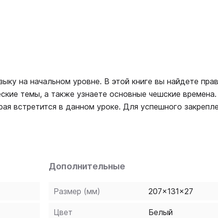
ыку на начальном уровне. В этой книге вы найдете пра
ские темы, а также узнаете основные чешские времена.
рая встретится в данном уроке. Для успешного закрепл
рым приводятся в конце книги. Вы также можете воспол
ско-чешским словарями. Издание предназначено для вс
Дополнительные
Размер (мм)
207x131x27
Цвет
Белый