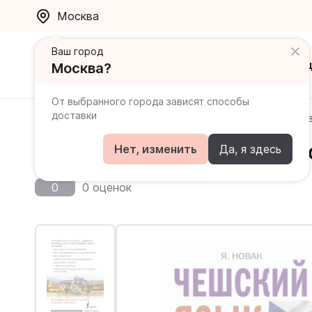
Москва
Ваш город
Каталог
Ак
Москва?
От выбранного города зависят способы
доставки
Главная
Каталог
Чешский
Чешский язык для но
Чешский язык для новичк
Нет, изменить
Да, я здесь
0
0 оценок