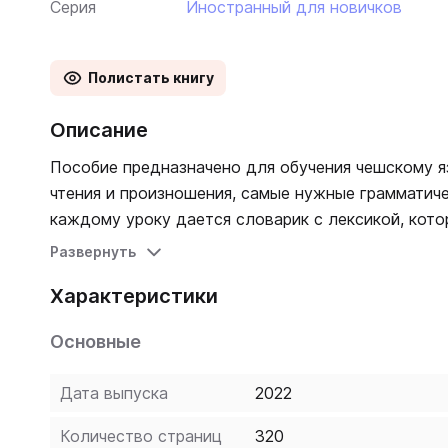
Серия
Иностранный для новичков
Полистать книгу
Описание
Пособие предназначено для обучения чешскому яз
чтения и произношения, самые нужные грамматиче
каждому уроку дается словарик с лексикой, кото
пройденной темы даны упражнения, ключи к кото
Развернуть
полезными приложениями и чешско-русским и рус
Характеристики
начинает учить чешский язык.
Основные
Дата выпуска
2022
Количество страниц
320