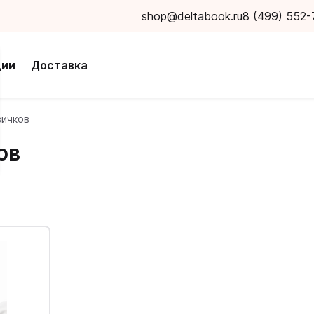
shop@deltabook.ru
8 (499) 552-
ции
Доставка
вичков
ов