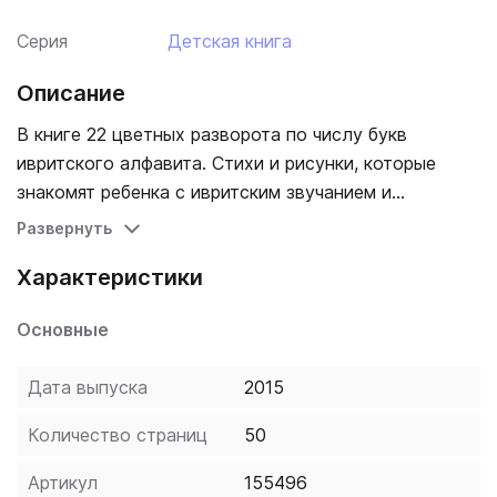
Серия
Детская книга
Описание
В книге 22 цветных разворота по числу букв
ивритского алфавита. Стихи и рисунки, которые
знакомят ребенка с ивритским звучанием и
написанием букв и слов. Стихи легко выучиваются
Развернуть
наизусть, а у ребенка остается знание алфавита и
Характеристики
28 ивритских слова.
Основные
Дата выпуска
2015
Количество страниц
50
Артикул
155496