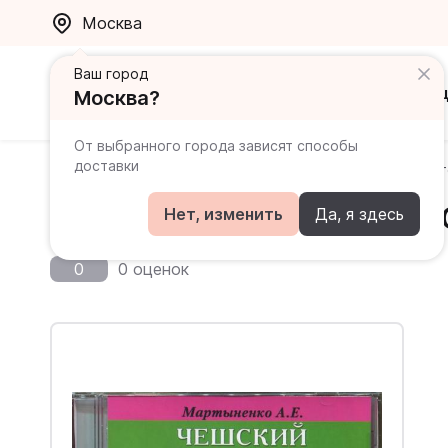
Москва
Ваш город
Каталог
Ак
Москва?
От выбранного города зависят способы
доставки
Главная
Каталог
Чешский
Чешский без репетит
Чешский без репетитора 
Нет, изменить
Да, я здесь
0
0 оценок