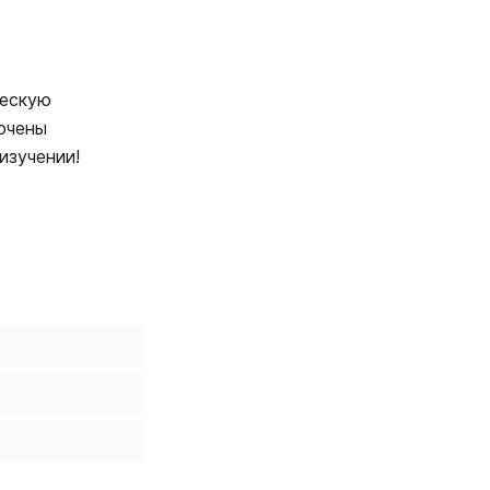
ческую
лючены
изучении!