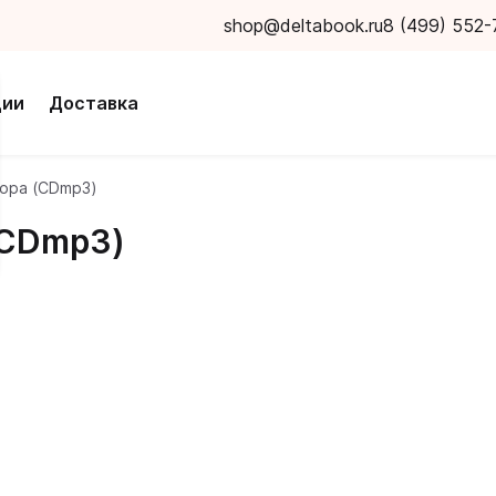
shop@deltabook.ru
8 (499) 552-
ции
Доставка
ора (CDmp3)
(CDmp3)