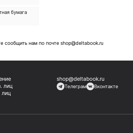
тная бумага
те сообщить нам по почте shop@deltabook.ru
ение
shop@deltabook.ru
. лиц
Телеграм
Вконтакте
 лиц