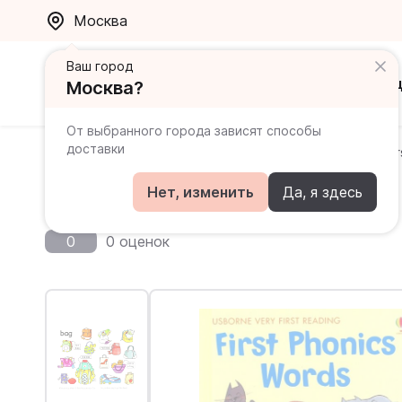
Москва
Ваш город
Каталог
Ак
Москва?
От выбранного города зависят способы
доставки
Главная
Каталог
Пособия для дошкольников
Fi
First Phonics Words
Нет, изменить
Да, я здесь
0
0 оценок