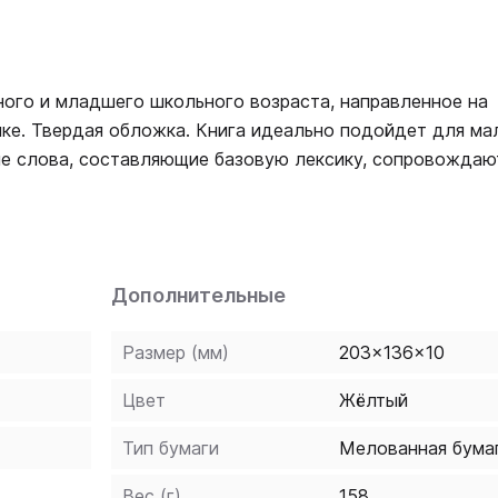
ьного и младшего школьного возраста, направленное на
 идеально подойдет для маленьких
ые слова, составляющие базовую лексику, сопровождаю
 основано на требованиях программы обучения чтению 
Дополнительные
Размер (мм)
203x136x10
Цвет
Жёлтый
Тип бумаги
Мелованная бума
Вес (г)
158