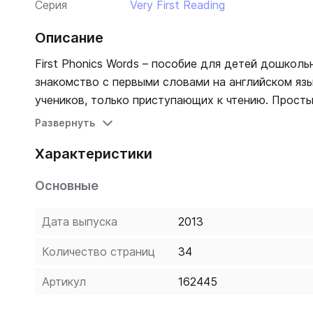
Серия
Very First Reading
Описание
First Phonics Words – пособие для детей дошкол
знакомство с первыми словами на английском языке. Твердая обложка. Книга
учеников, только приступающих к чтению. Прост
красочными иллюстрациями. Содержание пособия
Развернуть
фонематическому методу.
Характеристики
Основные
Дата выпуска
2013
Количество страниц
34
Артикул
162445