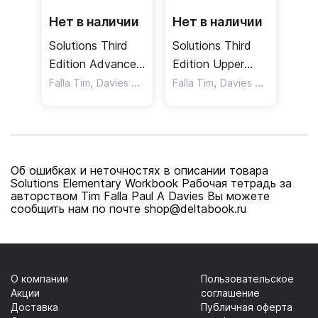
Нет в наличии
Нет в наличии
Solutions Third
Solutions Third
Edition Advanced
Edition Upper
Student's Book
,
,
Intermediate
,
Falla Tim
Davies Paul A
Hudson Jane
Falla Tim
Davies Paul A
Online Practice
Class Audio CDs
Учебник с онлайн
Аудиодиски
практикой
Об ошибках и неточностях в описании товара
Solutions Elementary Workbook Рабочая тетрадь за
авторством Tim Falla Paul A Davies Вы можете
сообщить нам по почте shop@deltabook.ru
О компании
Пользовательское
Акции
соглашение
Доставка
Публичная оферта