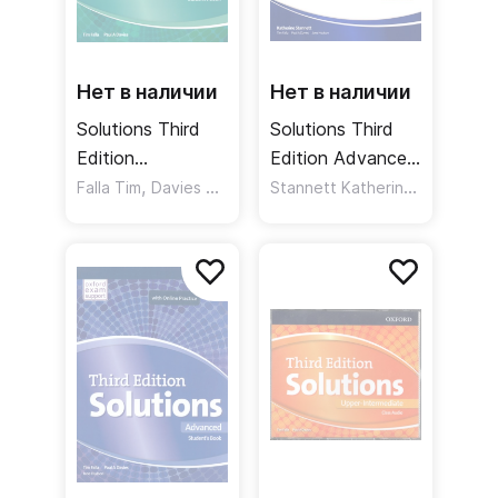
Нет в наличии
Нет в наличии
Solutions Third
Solutions Third
Edition
Edition Advanced
Elementary
,
Teacher's Book
Stannett Katherine
,
,
Falla Tim
Davies Paul A
Falla Tim
Student's Book
with Teacher's
Online Practice
Resource Disk
Учебник с онлайн
Pack Комплект
практикой
для учителя