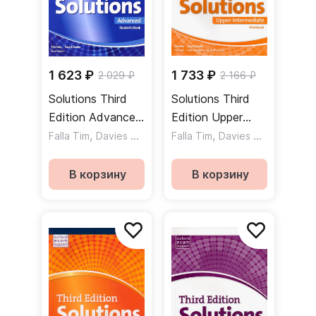
1 623 ₽
1 733 ₽
2 029 ₽
2 166 ₽
Solutions Third
Solutions Third
Edition Advanced
Edition Upper
Student's Book
,
,
Intermediate
,
,
Falla Tim
Davies Paul A
Hudson Jane
Falla Tim
Davies Paul A
Kelly 
Учебник
Workbook
Рабочая тетрадь
В корзину
В корзину