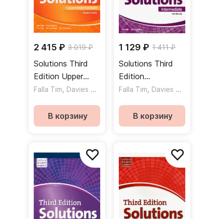
2 415 ₽
1 129 ₽
3 019 ₽
1 411 ₽
Solutions Third
Solutions Third
Edition Upper
Edition
Intermediate
,
,
Intermediate
,
Falla Tim
Davies Paul A
Kelly Paul
Falla Tim
Davies Paul A
Student's Book
Workbook
Учебник
Рабочая тетрадь
В корзину
В корзину