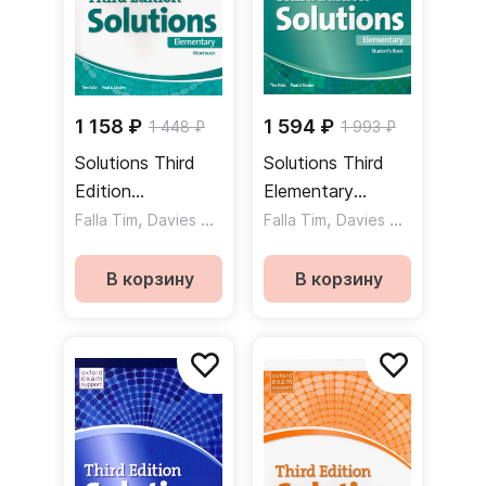
1 158 ₽
1 594 ₽
1 448 ₽
1 993 ₽
Solutions Third
Solutions Third
Edition
Elementary
Elementary
,
Student's Book
,
Falla Tim
Davies Paul A
Falla Tim
Davies Paul A
Workbook
Учебник
Рабочая тетрадь
В корзину
В корзину