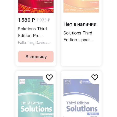
1 580 ₽
1 975 ₽
Нет в наличии
Solutions Third
Solutions Third
Edition Pre
Edition Upper
Intermediate
,
Falla Tim
Davies Paul A
Intermediate
Student's Book
Student's Book
Учебник
В корзину
and Online
Practice Pack
Учебник с онлайн
практикой