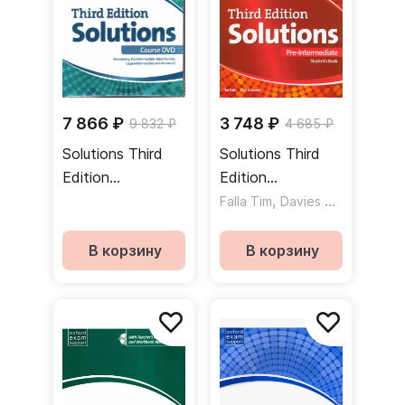
7 866 ₽
3 748 ₽
9 832 ₽
4 685 ₽
Solutions Third
Solutions Third
Edition
Edition
Elementary
PreIntermediate
,
Falla Tim
Davies Paul A
Advanced DVD
Student's Book
диск
Online Practice
В корзину
В корзину
Учебник c онлайн
практикой