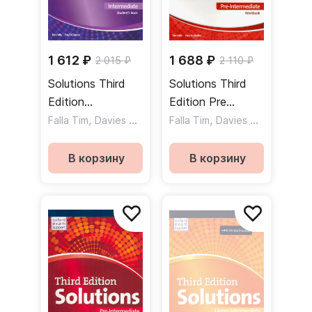
1 612 ₽
1 688 ₽
2 015 ₽
2 110 ₽
Solutions Third
Solutions Third
Edition
Edition Pre
Intermediate
,
Intermediate
,
Falla Tim
Davies Paul A
Falla Tim
Davies Paul A
Student's Book
Workbook
Учебник
Рабочая тетрадь
В корзину
В корзину