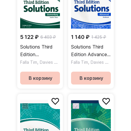
5 122 ₽
1 140 ₽
6 403 ₽
1 425 ₽
Solutions Third
Solutions Third
Edition
Edition Advanced
Elementary
,
,
Workbook
,
,
Falla Tim
Davies Paul A
de la Mare Christina
Falla Tim
Davies Paul A
Huds
Teacher's Book
Рабочая тетрадь
and Resource
В корзину
В корзину
Disc Pack
Комплект для
учителя