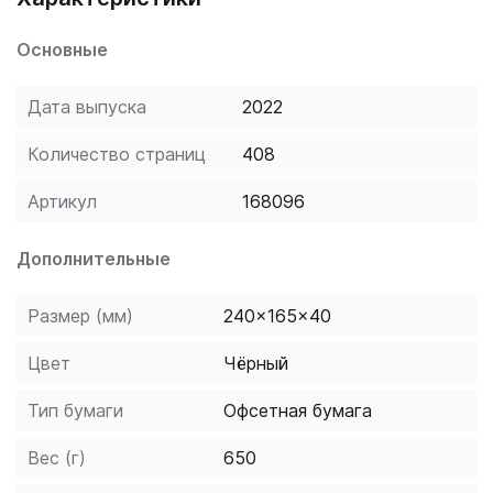
missed. It's up to Cross to determine whether the
Основные
writer's theories are fact or fiction.
Дата выпуска
2022
Количество страниц
408
Артикул
168096
Дополнительные
Размер (мм)
240x165x40
Цвет
Чёрный
Тип бумаги
Офсетная бумага
Вес (г)
650