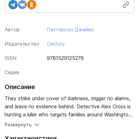
Автор
Паттерсон Джеймс
Издательство
Century
ISBN
9781529125276
Серия
Описание
They strike under cover of darkness, trigger no alarms,
and leave no evidence behind. Detective Alex Cross is
hunting a killer who targets families around Washington,
DC. But Cross isn't the only one investigating. A
Развернуть
charismatic true-crime author has spotted patterns in
Характеристики
the actions of 'The Family Man' that others have