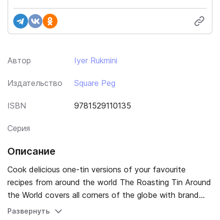
Автор
Iyer Rukmini
Издательство
Square Peg
ISBN
9781529110135
Серия
Описание
Cook delicious one-tin versions of your favourite
recipes from around the world The Roasting Tin Around
the World covers all corners of the globe with brand
new recipes. The greatest hits from each region are
Развернуть