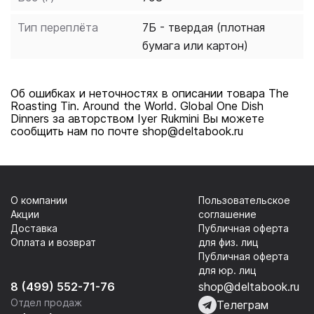
Тип переплёта
7Б - твердая (плотная
бумага или картон)
Об ошибках и неточностях в описании товара The
Roasting Tin. Around the World. Global One Dish
Dinners за авторством Iyer Rukmini Вы можете
сообщить нам по почте shop@deltabook.ru
О компании
Пользовательское
Акции
соглашение
Доставка
Публичная оферта
Оплата и возврат
для физ. лиц
Публичная оферта
для юр. лиц
8 (499) 552-71-76
shop@deltabook.ru
Отдел продаж
Телеграм