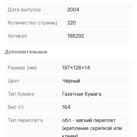
of an infinite spirit, God. A denial of all non-spiritual
Дата выпуска
2004
reality, Berkeley's theory was at first heavily criticized
by his contemporaries, who feared its ideas would lead
Количество страниц
220
to scepticism and atheism. The Three Dialogues provide
a powerful response to these fears.
Артикул
168292
Дополнительные
Размер (мм)
197x128x14
Цвет
Чёрный
Тип бумаги
Газетная бумага
Вес (г)
184
Тип переплёта
обл - мягкий переплет
(крепление скрепкой или
клеем)