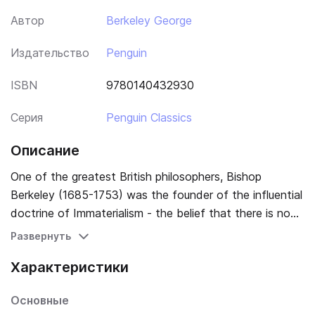
Автор
Berkeley George
Издательство
Penguin
ISBN
9780140432930
Серия
Penguin Classics
Описание
One of the greatest British philosophers, Bishop
Berkeley (1685-1753) was the founder of the influential
doctrine of Immaterialism - the belief that there is no
reality outside the mind, and that the existence of
Развернуть
material objects depends upon their being perceived.
Характеристики
The Principles of Human Knowledge eloquently outlines
this philosophical concept, and argues forcefully that
Основные
the world consists purely of finite minds and ideas, and