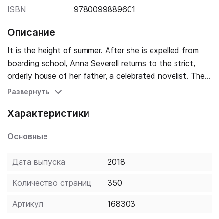
ISBN
9780099889601
Описание
It is the height of summer. After she is expelled from
boarding school, Anna Severell returns to the strict,
orderly house of her father, a celebrated novelist. The
family is soon joined by Oliver Canning, a talented
Развернуть
young academic who urges her to take control of her
Характеристики
future. As autumn begins and Anna enters university,
the pair grow closer. A single mistake, however, could
Основные
put her newfound independence at risk…
Дата выпуска
2018
Количество страниц
350
Артикул
168303