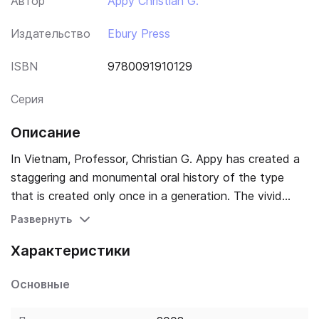
Автор
Appy Christian G.
Издательство
Ebury Press
ISBN
9780091910129
Серия
Описание
In Vietnam, Professor, Christian G. Appy has created a
staggering and monumental oral history of the type
that is created only once in a generation. The vivid
accounts of 135 men and women span the entire
Развернуть
history of the Vietnam conflict from its murky origins in
Характеристики
the 1940s to the chaotic fall of Saigon in 1975. The
testimony in this book, sometimes detached and
Основные
reflective, often raw and emotional, allows us to see
and feel what this war meant to people on all sides -