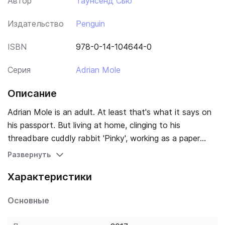
Автор
Таунсенд Сью
Издательство
Penguin
ISBN
978-0-14-104644-0
Серия
Adrian Mole
Описание
Adrian Mole is an adult. At least that's what it says on
his passport. But living at home, clinging to his
threadbare cuddly rabbit 'Pinky', working as a paper
pusher for the DoE and pining for the love of his life,
Развернуть
Pandora, has proved to him that adulthood isn't quite
Характеристики
what he expected. Still, without the slings and arrows
of modern life what else would an intellectual poet
Основные
have to write about…