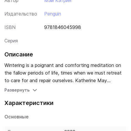
Автор
Мэй Кэтрин
Издательство
Penguin
ISBN
9781846045998
Серия
Описание
Wintering is a poignant and comforting meditation on
the fallow periods of life, times when we must retreat
to care for and repair ourselves. Katherine May
thoughtfully shows us how to come through these
Развернуть
times with the wisdom of knowing that, like the
Характеристики
seasons, our winters and summers are the ebb and flow
of life.
Основные