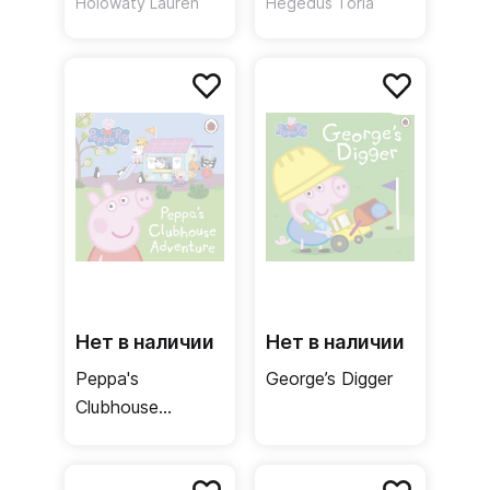
Scenes Book
flap book
Holowaty Lauren
Hegedus Toria
Нет в наличии
Нет в наличии
Peppa's
George’s Digger
Clubhouse
Adventure