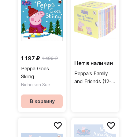
1 197 ₽
1 496 ₽
Нет в наличии
Peppa Goes
Peppa's Family
Skiing
and Friends (12-
Nicholson Sue
board book set)
В корзину