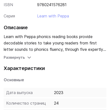
ISBN
9780241576281
Серия
Learn with Peppa
Описание
Learn with Peppa phonics reading books provide
decodable stories to take young readers from first
letter sounds to phonics fluency, through five expertly
graded levels. - Peppa and her friends take centre
Развернуть
stage in this brand-new series of 70 phonics readers -
Характеристики
Five levels of stories introduce letters and sounds in
the order they are taught at school - Fun activities
Основные
provide extra phonics practice and check understanding
of the story - Each Learn with Peppa phonics book has
Дата выпуска
2023
been developed by educational experts - Access online
audio, phonics resources and additional guidance on the
Количество страниц
24
Learn with Peppa website Let Peppa support your little