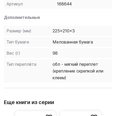
ones on their early learning adventure in Learn with
Артикул
168644
Peppa. Level 3 Book 7 provides structured practice of
known letter sounds, adjacent consonants and short
Дополнительные
vowel sounds. George is too full for salad! How will
Granny Pig convince him to eat it?
Размер (мм)
225x210x3
Тип бумаги
Мелованная бумага
Вес (г)
98
Тип переплёта
обл - мягкий переплет
(крепление скрепкой или
клеем)
Еще книги из серии