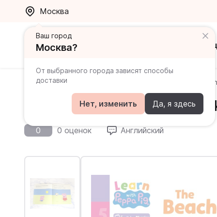
Москва
Ваш город
Каталог
Ак
Москва?
От выбранного города зависят способы
доставки
Главная
Каталог
Ladybird Readers: Peppa Pig
Th
The Beach Day. Level 4 Boo
Нет, изменить
Да, я здесь
0
0 оценок
Английский