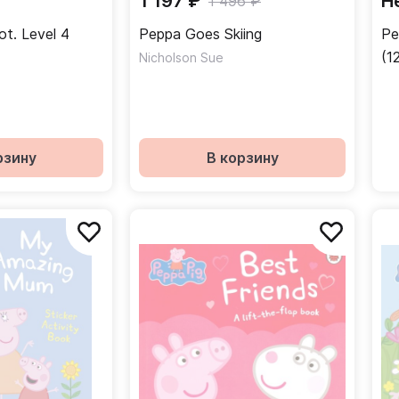
1 197 ₽
Н
1 496 ₽
ot. Level 4
Peppa Goes Skiing
Pe
(1
Nicholson Sue
рзину
В корзину