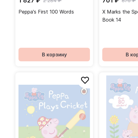
1 827 ₽
701 ₽
2 284 ₽
876 ₽
Peppa's First 100 Words
X Marks the Sp
Book 14
В корзину
В ко