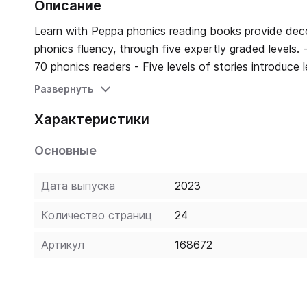
Описание
Learn with Peppa phonics reading books provide decod
phonics fluency, through five expertly graded levels. - Peppa and her friends take centre stage in this brand-new series of
70 phonics readers - Five levels of stories introduce 
activities provide extra phonics practice and check
Развернуть
been developed by educational experts - Access onli
Характеристики
Peppa website Let Peppa support your little ones on their early learning adventure in Learn with Peppa. Level 4 Book 4
practises known letter sounds and alternative vowel pronunciations. Peppa Pig and George are h
Основные
they? At the beach!
Дата выпуска
2023
Количество страниц
24
Артикул
168672