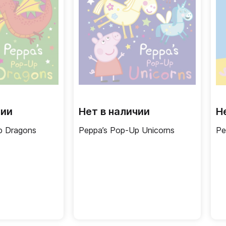
чии
Нет в наличии
Н
p Dragons
Peppa’s Pop-Up Unicorns
Pe