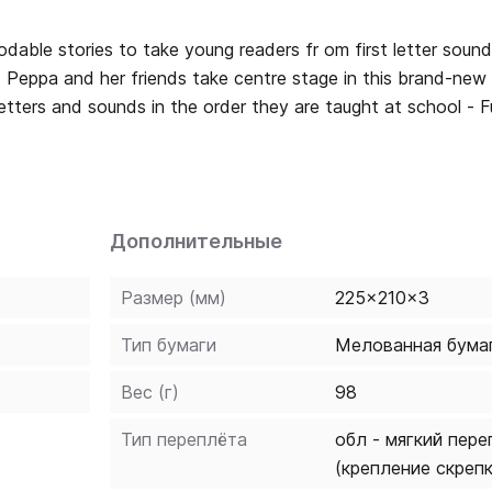
able stories to take young readers fr om first letter sound
letters and sounds in the order they are taught at school - 
 understanding of the story - Each Learn with Peppa phonics
ne audio, phonics resources and additional guidance on the 
aving sandy fun! Wh ere are
Дополнительные
Размер (мм)
225x210x3
Тип бумаги
Мелованная бума
Вес (г)
98
Тип переплёта
обл - мягкий пере
(крепление скреп