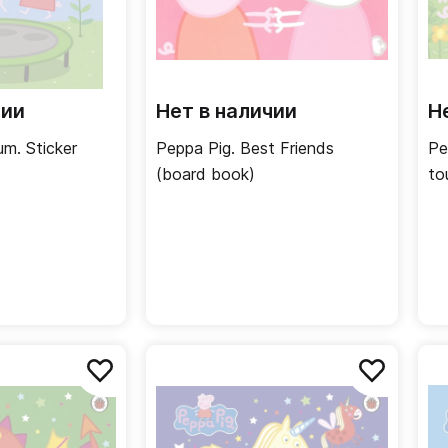
чии
Нет в наличии
Н
m. Sticker
Peppa Pig. Best Friends
Pe
(board book)
to