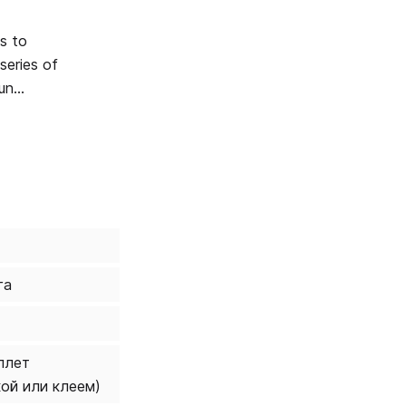
s to
Fun
 book has
Learn with
га
плет
кой или клеем)