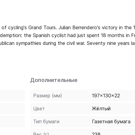
an Berrendero's victory in the 1941 Vuelta
edemption: the Spanish cyclist had just spent 18 months in F
ican sympathies during the civil war. Seventy nine years la
e developed a fascination with Berrendero's story, and hav
lastered all over it, set off to retrace the 4,409km route o
 the civil war's still-vivid tragedies, and finds the gregario
Дополнительные
their nation's only foreign visitor, and bundling him and his 
Размер (мм)
197x130x22
Цвет
Жёлтый
Тип бумаги
Газетная бумага
Вес (г)
238