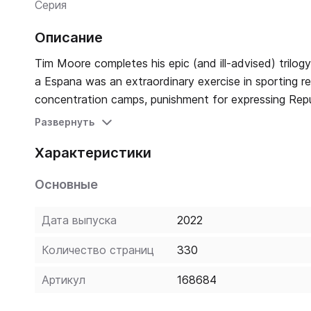
Серия
Описание
Tim Moore completes his epic (and ill-advised) trilogy of cycling's Grand Tours. Juli
a Espana was an extraordinary exercise in sporting r
concentration camps, punishment for expressing Republ
perennially over-ambitious cyclo-adventurer Tim Moor
Развернуть
borrowed an old road bike with the great man's name p
Характеристики
triumph - in the midst of a global pandemic. What follows is a tale of brutal heat and lonely roads, of glory, humiliation, and
then a bit more humiliation. Along the way Tim recounts
Основные
impressively responsible locals torn between welcoming 
into a vat of antiviral gel.
Дата выпуска
2022
Количество страниц
330
Артикул
168684