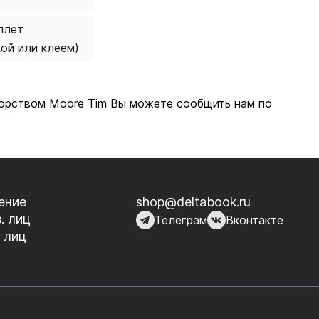
плет
кой или клеем)
 авторством Moore Tim Вы можете сообщить нам по
ение
shop@deltabook.ru
. лиц
Телеграм
Вконтакте
 лиц