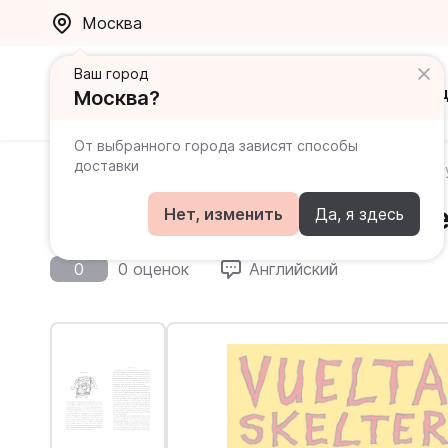
Москва
Ваш город
Каталог
Ак
Москва?
От выбранного города зависят способы
доставки
Главная
Каталог
Книги на английском для продви
Vuelta Skelter. Riding the 
Нет, изменить
Да, я здесь
0
0 оценок
Английский