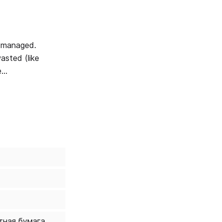
asted (like
ice Lobsang
тная бумага