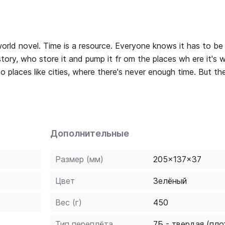
 it has to be managed.
ory, who store it and pump it fr om the places wh ere it's w
es like cities, where there's never enough time. But the
 starts a race against, well, time for Lu Tze and his apprent
 the start of everyone's problems.
Дополнительные
Размер (мм)
205x137x37
Цвет
Зелёный
Вес (г)
450
Тип переплёта
7Б - твердая (пло