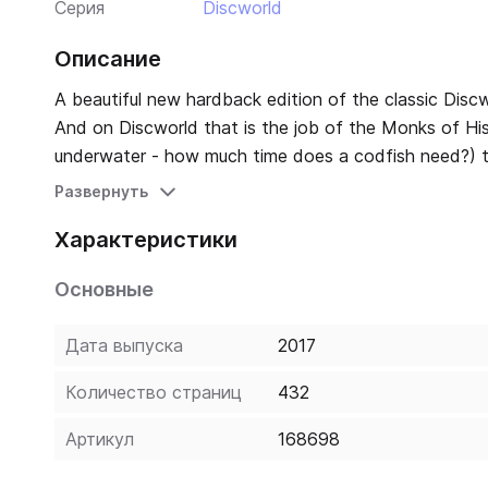
Серия
Discworld
Описание
A beautiful new hardback edition of the classic Discworld novel. Time is a resource. Everyone knows
And on Discworld that is the job of the Monks of Hist
underwater - how much time does a codfish need?) to plac
construction of the world's first truly accurate clock
Развернуть
Ludd. Because it will stop time. And that will only be
Характеристики
Основные
Дата выпуска
2017
Количество страниц
432
Артикул
168698