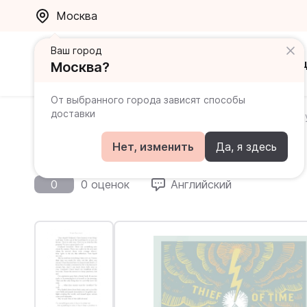
Москва
Ваш город
Каталог
Ак
Москва?
От выбранного города зависят способы
доставки
Главная
Каталог
Книги на английском для продви
Thief Of Time
Нет, изменить
Да, я здесь
0
0 оценок
Английский