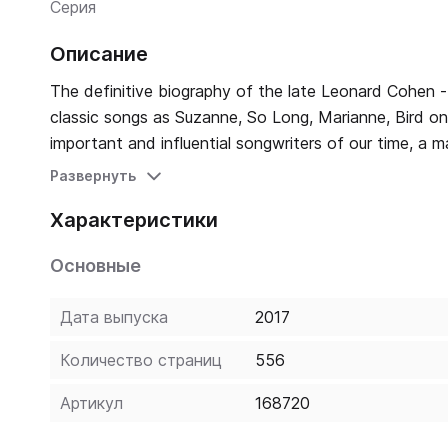
Серия
Описание
The definitive biography of the late Leonard Cohen - singer-songw
classic songs as Suzanne, So Long, Marianne, Bird o
important and influential songwriters of our time, a m
the definitive issues of human life - sex, religion, power, meaning, love. I'm Your Man explo
Развернуть
Renowned music journalist Sylvie Simmons draws on C
Характеристики
closest associates, colleagues, and other artists whose work he has inspired. Contai
this is the biography to buy on Leonard Cohen.
Основные
Дата выпуска
2017
Количество страниц
556
Артикул
168720