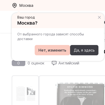
Москва
Ваш город
Каталог
Ак
Москва?
От выбранного города зависят способы
доставки
Главная
Каталог
Книги на английском для продви
I'm Your Man. The Life of 
Нет, изменить
Да, я здесь
0
0 оценок
Английский