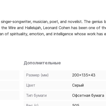
riter, musician, poet, and novelist. The genius behind such
n the Wire and Hallelujah, Leonard Cohen has been one of t
an of spirituality, emotion, and intelligence whose work has 
res the facets of Cohen's life.
ohen's private archives and a wealth of interviews with ma
ning exclusive material and interviews,
Дополнительные
Размер (мм)
200x135x43
Цвет
Серый
Тип бумаги
Офсетная бумага
Вес (г)
505