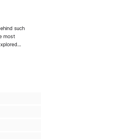
he most
explored
ny of his