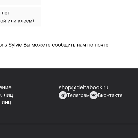
плет
кой или клеем)
mons Sylvie Вы можете сообщить нам по почте
ение
shop@deltabook.ru
. лиц
Телеграм
Вконтакте
 лиц