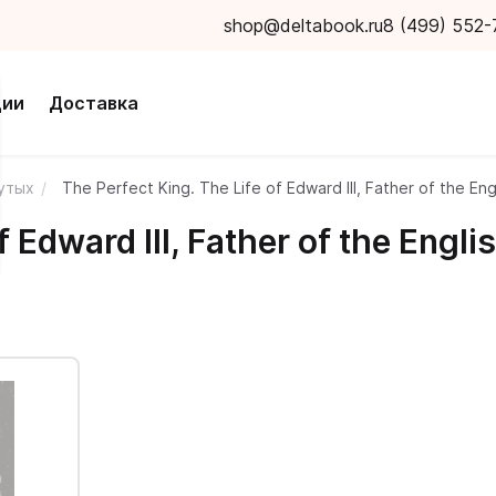
shop@deltabook.ru
8 (499) 552-
ции
Доставка
нутых
The Perfect King. The Life of Edward III, Father of the Eng
f Edward III, Father of the Engli