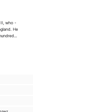
II, who -
and. He
 hundred
 study of
oth the
плет