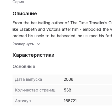
Серия
Описание
From the bestselling author of The Time Traveller's 
like Elizabeth and Victoria after him - embodied the v
ordered his uncle to be beheaded; he usurped his fat
years, and taxed his people more than any other previous king. Nineteenth century historians saw in Ed
Развернуть
to decry a warmonger, and painted him as a self-seekin
Характеристики
the King's character and life, Dr Ian Mortimer unveil
conscientious and often merciful man - resolute yet d
Основные
English nation and the English people.
Дата выпуска
2008
Количество страниц
538
Артикул
168721