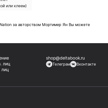
кой или клеем)
ish Nation за авторством Мортимер Ян Вы можете
ение
shop@deltabook.ru
. лиц
Телеграм
Вконтакте
 лиц