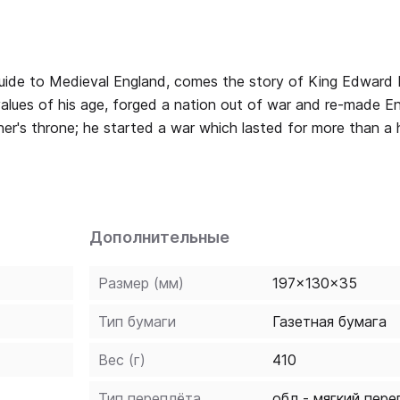
Guide to Medieval England, comes the story of King Edward I
alues of his age, forged a nation out of war and re-made Engl
her's throne; he started a war which lasted for more than a
ward the opportunity
g, rapacious, tax-gathering conqueror. Yet, in this first full
s that behind the strong warrior king was a compassionate,
evoted to his wife, friends and family, and the father of b
Дополнительные
Размер (мм)
197x130x35
Тип бумаги
Газетная бумага
Вес (г)
410
Тип переплёта
обл - мягкий пере