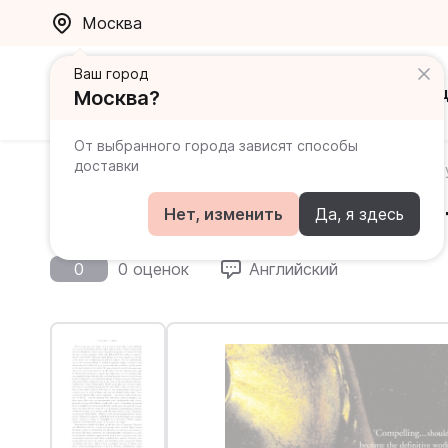
Москва
Ваш город
Каталог
Ак
Москва?
От выбранного города зависят способы
доставки
Главная
Каталог
Книги на английском для продви
The Perfect King. The Life o
Нет, изменить
Да, я здесь
0
0 оценок
Английский