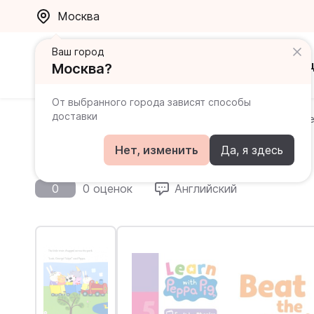
Москва
Ваш город
Каталог
Ак
Москва?
От выбранного города зависят способы
доставки
Главная
Каталог
Ladybird Readers: Peppa Pig
Be
Beat the Train. Level 4 Book
Нет, изменить
Да, я здесь
0
0 оценок
Английский