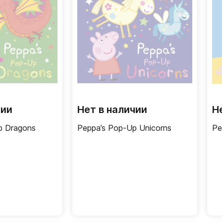
чии
Нет в наличии
Н
p Dragons
Peppa’s Pop-Up Unicorns
Pe