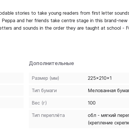
able stories to take young readers from first letter sound
letters and sounds in the order they are taught at school - 
 understanding of the story - Each Learn with Peppa phonics
ne audio, phonics resources and additional guidance on the 
train can beat Grandpa Pig's
Дополнительные
Размер (мм)
225x210x1
Тип бумаги
Мелованная бума
Вес (г)
100
Тип переплёта
обл - мягкий пере
(крепление скреп