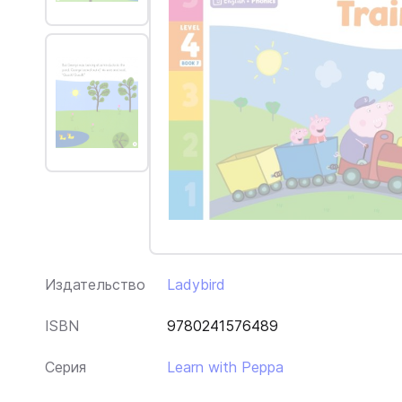
Издательство
Ladybird
ISBN
9780241576489
Серия
Learn with Peppa