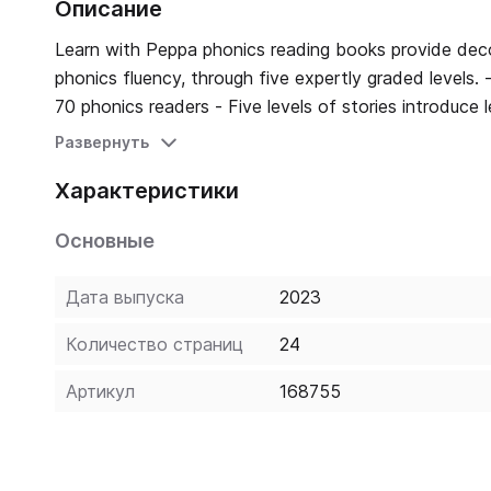
Описание
Learn with Peppa phonics reading books provide decod
phonics fluency, through five expertly graded levels. - Peppa and her friends take centre stage in this brand-new series of
70 phonics readers - Five levels of stories introduce 
activities provide extra phonics practice and check
Развернуть
been developed by educational experts - Access onli
Характеристики
Peppa website Let Peppa support your little ones on their early learning adventure in Learn with Peppa. Level 4 Book 7
practises known letter sounds and alternative vowel pronunciations. Miss Rabbit thinks her big 
Основные
little train. Who will win?
Дата выпуска
2023
Количество страниц
24
Артикул
168755