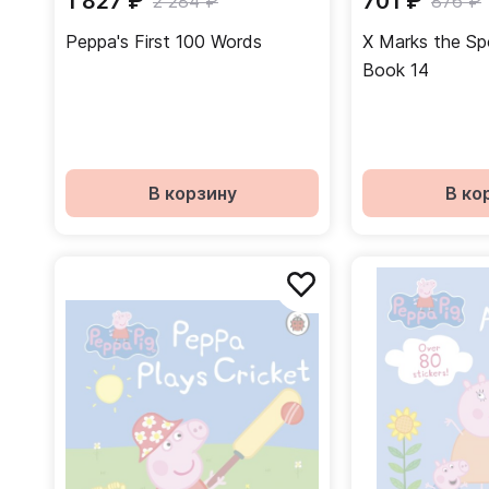
1 827 ₽
701 ₽
2 284 ₽
876 ₽
Peppa's First 100 Words
X Marks the Sp
Book 14
В корзину
В ко