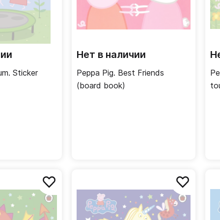
чии
Нет в наличии
Н
m. Sticker
Peppa Pig. Best Friends
Pe
(board book)
to