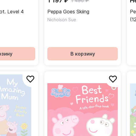
1 197 ₽
Н
1 496 ₽
ot. Level 4
Peppa Goes Skiing
Pe
(1
Nicholson Sue
рзину
В корзину