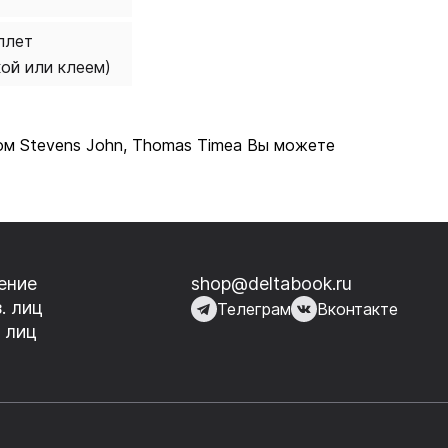
плет
кой или клеем)
вом Stevens John, Thomas Timea Вы можете
ение
shop@deltabook.ru
. лиц
Телеграм
Вконтакте
 лиц