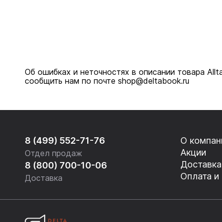
Об ошибках и неточностях в описании товара Allt
сообщить нам по почте shop@deltabook.ru
8 (499) 552-71-76
О компан
Акции
Отдел продаж
Доставка
8 (800) 700-10-06
Оплата и
Доставка