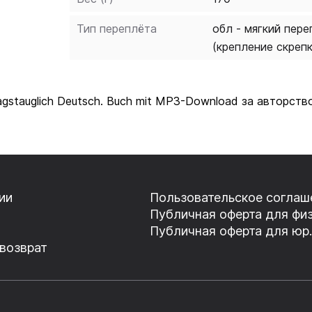
Тип переплёта
обл - мягкий пере
(крепление скреп
agstauglich Deutsch. Buch mit MP3-Download за авторст
ии
Пользовательское соглаш
Публичная оферта для физ
Публичная оферта для юр.
 возврат