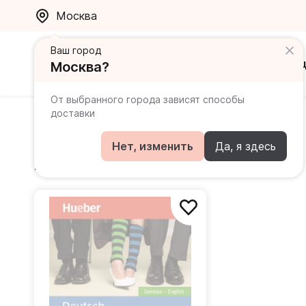
Москва
Ваш город
Каталог
Ак
Москва?
От выбранного города зависят способы
доставки
Stevens John
Нет, изменить
Да, я здесь
Книги автора