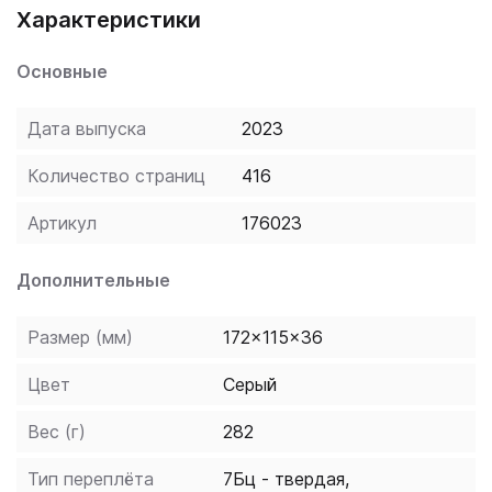
Характеристики
словарный запас, переводить тексты различной
сложности, а также преодолеть языковой барьер.
Основные
Издание предназначено для всех, кто изучает
турецкий язык, читает литературу на турецком
Дата выпуска
2023
языке или планирует путешествие в Турцию.
Количество страниц
416
Артикул
176023
Дополнительные
Размер (мм)
172x115x36
Цвет
Серый
Вес (г)
282
Тип переплёта
7Бц - твердая,