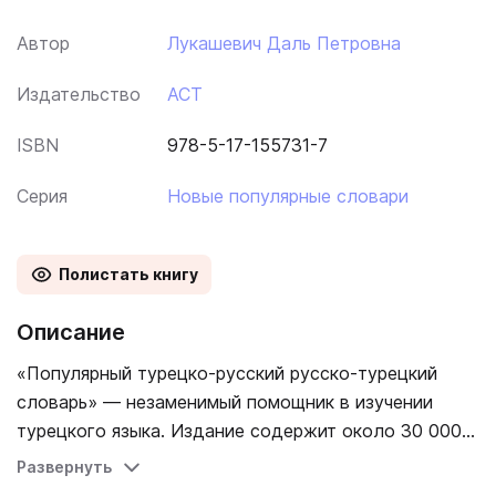
Автор
Лукашевич Даль Петровна
Издательство
АСТ
ISBN
978-5-17-155731-7
Серия
Новые популярные словари
Полистать книгу
Описание
«Популярный турецко-русский русско-турецкий
словарь» — незаменимый помощник в изучении
турецкого языка. Издание содержит около 30 000
наиболее употребительных слов и словосочетаний,
Развернуть
которые позволят пользователю обогатить