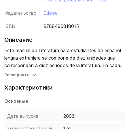
Издательство
Edelsa
ISBN
9788490818015
Описание
Este manual de Literatura para estudiantes de español
lengua extranjera se compone de diez unidades que
corresponden a diez periodos de la literatura. En cada
unidad se recogen los textos literarios y los autores
Развернуть
más representativos de cada época literaria. Capítulos:
Характеристики
Edad Media Renacimiento Barroco Ilustración
Romanticismo Realismo y Naturalismo Modernismo y
Основные
Generación del 98 Vanguardias y Generación del 27
Boom latinoamericano y posguerra Literatura actual
Дата выпуска
2006
Esquema visual, organizado por géneros literarios:
autores y obras más destacadas. Presentación del
Количество страниц
174