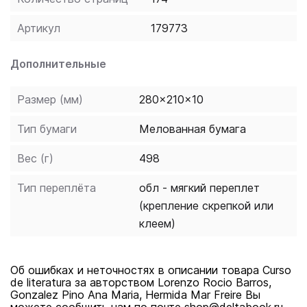
contexto socio-histórico de cada movimiento literario.
Descripción de las características literarias de cada
Артикул
179773
época y sus autores. Estudio monográfico de
fragmentos literarios, con actividades de comprensión
Дополнительные
lectora y producción escrita. Ofrece un amplio apéndice
con lecturas complementarias con explotación
Размер (мм)
280x210x10
didáctica, premios literarios y glosario de términos
Тип бумаги
Мелованная бумага
literarios.
Вес (г)
498
Тип переплёта
обл - мягкий переплет
(крепление скрепкой или
клеем)
Об ошибках и неточностях в описании товара Curso
de literatura за авторством Lorenzo Rocio Barros,
Gonzalez Pino Ana Maria, Hermida Mar Freire Вы