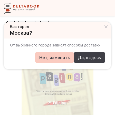
¡A toda página!
Ваш город
Москва?
От выбранного города зависят способы доставки
Нет, изменить
Да, я здесь