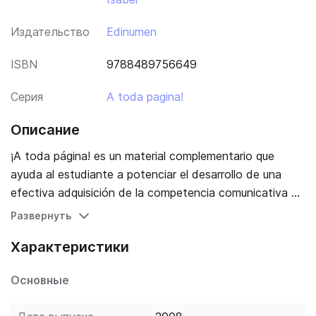
Издательство
Edinumen
ISBN
9788489756649
Серия
A toda pagina!
Описание
¡A toda página! es un material complementario que
ayuda al estudiante a potenciar el desarrollo de una
efectiva adquisición de la competencia comunicativa y
de sus capacidades creativas. Este libro se presenta
Развернуть
como un periódico: sus unidades didácticas están
Характеристики
inspiradas en las diferentes secciones de un periódico,
un taller de prensa para una enseñanza creativa del
Основные
español mediante tareas. Material basado en el
enfoque por tareas que entiende la tarea como una