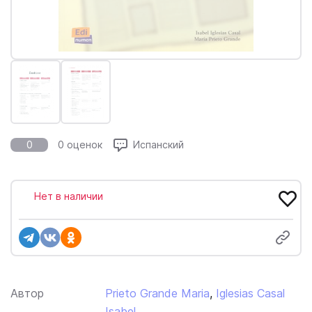
0
0 оценок
Испанский
Нет в наличии
Автор
Prieto Grande Maria
,
Iglesias Casal
Isabel