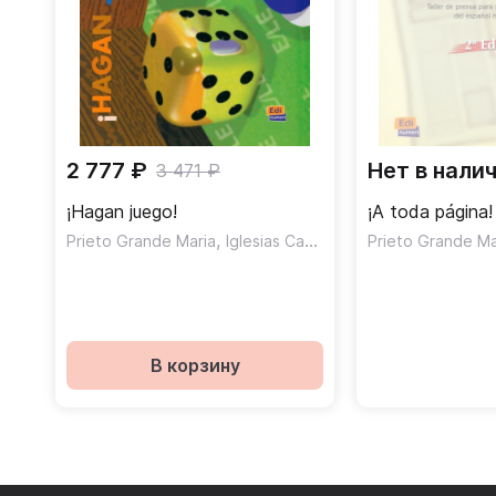
2 777 ₽
Нет в нали
3 471 ₽
¡Hagan juego!
¡A toda página!
,
Prieto Grande Maria
Iglesias Casal Isabel
Prieto Grande Ma
В корзину