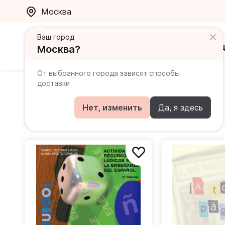
Москва
Ваш город
Каталог
Ак
Москва?
От выбранного города зависят способы
доставки
Prieto Grande Maria
Нет, изменить
Да, я здесь
Книги автора