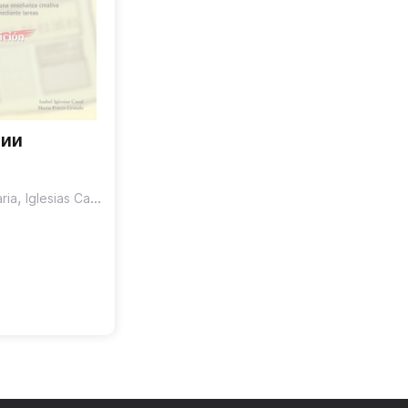
чии
,
ria
Iglesias Casal Isabel