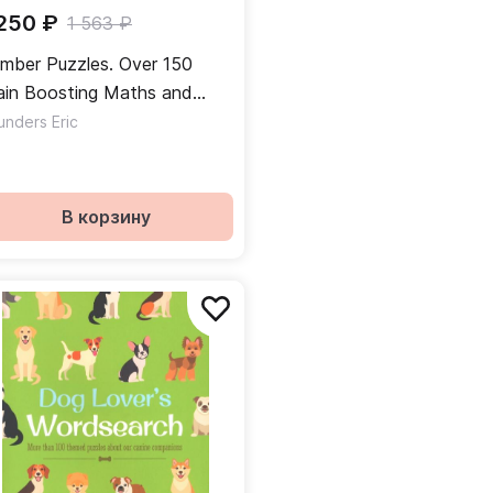
 250 ₽
1 563 ₽
mber Puzzles. Over 150
ain Boosting Maths and
mber Puzzles
unders Eric
В корзину