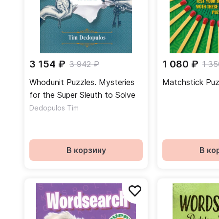
3 154 ₽
1 080 ₽
3 942 ₽
1 35
Whodunit Puzzles. Mysteries
Matchstick Puz
for the Super Sleuth to Solve
Dedopulos Tim
В корзину
В ко