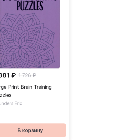
 381 ₽
1 726 ₽
rge Print Brain Training
zzles
unders Eric
В корзину