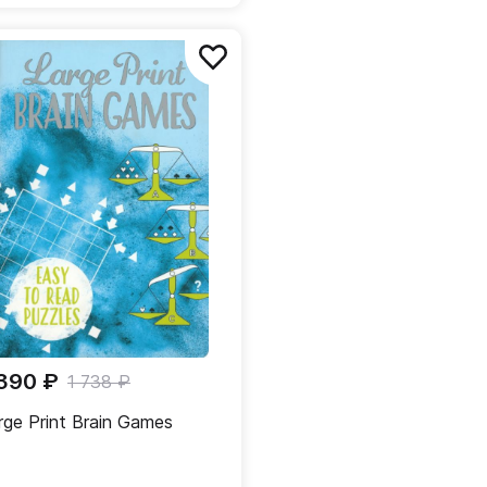
 390 ₽
1 738 ₽
rge Print Brain Games