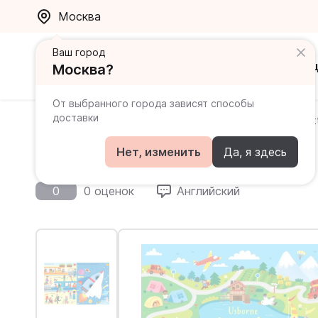
Москва
Ваш город
Каталог
Ак
Москва?
От выбранного города зависят способы
доставки
Главная
Каталог
Пособия для дошкольников
Li
Little Children's Travel Pad
Нет, изменить
Да, я здесь
0
0 оценок
Английский