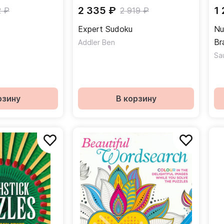
2 335 ₽
1
2 ₽
2 919 ₽
Expert Sudoku
Nu
Br
Addler Ben
Nu
Sa
рзину
В корзину