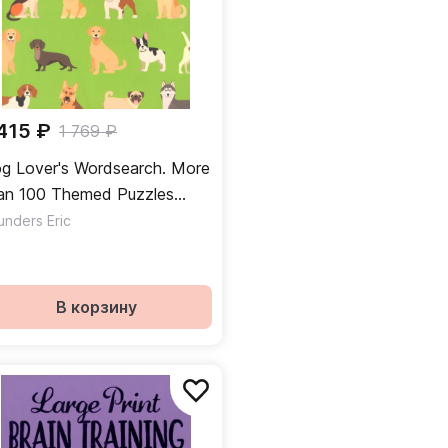
 415 ₽
1 769 ₽
g Lover's Wordsearch. More
an 100 Themed Puzzles
out our Canine Companions
unders Eric
В корзину