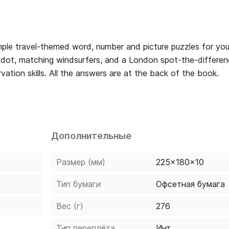
imple travel-themed word, number and picture puzzles for yo
to-dot, matching windsurfers, and a London spot-the-differen
rvation skills. All the answers are at the back of the book.
Дополнительные
Размер (мм)
225x180x10
Тип бумаги
Офсетная бумага
Вес (г)
276
Тип переплёта
Инт