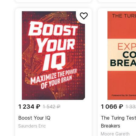
1 234 ₽
1 066 ₽
1 542 ₽
1 33
Boost Your IQ
The Turing Tes
Breakers
Saunders Eric
Moore Gareth