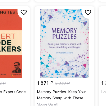
1 871 ₽
1
2 ₽
2 339 ₽
ts Expert Code
Memory Puzzles. Keep Your
La
Memory Sharp with These
Stimulating Challenges
Moore Gareth