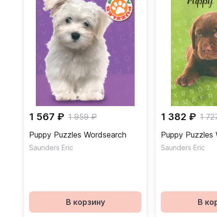
1 567 ₽
1 382 ₽
1 959 ₽
1 72
Puppy Puzzles Wordsearch
Puppy Puzzles
Saunders Eric
Saunders Eric
В корзину
В ко