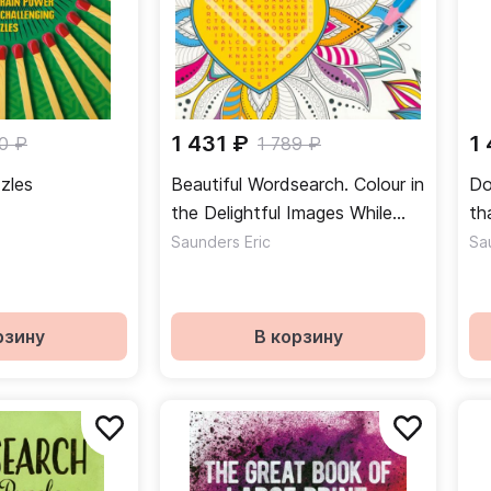
1 431 ₽
1
0 ₽
1 789 ₽
zles
Beautiful Wordsearch. Colour in
Do
the Delightful Images While
th
You Solve the Puzzles
ab
Saunders Eric
Sa
рзину
В корзину