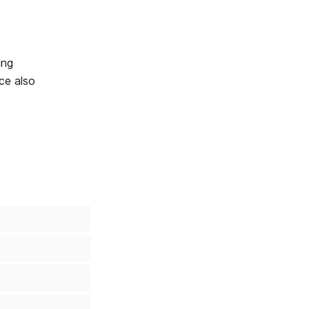
ung
ce also