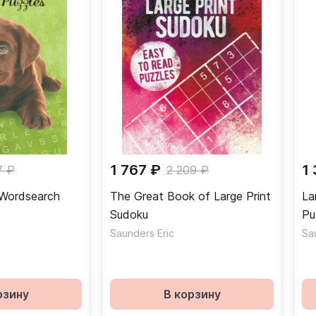
1 767 ₽
1
7 ₽
2 209 ₽
 Wordsearch
The Great Book of Large Print
La
Sudoku
Pu
Saunders Eric
Sa
рзину
В корзину