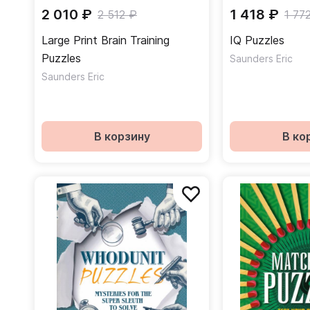
2 010 ₽
1 418 ₽
2 512 ₽
1 77
Large Print Brain Training
IQ Puzzles
Puzzles
Saunders Eric
Saunders Eric
В корзину
В ко