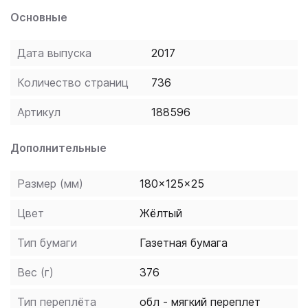
диалоги и упражнения, а также полезную
Основные
страноведческую информацию. В конце книги даны
ключи к упражнениям. Материал, представленный в
Дата выпуска
2017
книге, охватывает широкий круг тем, актуальных
для современной аудитории. Самоучитель позволит
Количество страниц
736
быстро освоить лексическую и грамматическую
базу уровней A1-A2-B-1 общеевропейской системы
Артикул
188596
уровней владения иностранными языками. Для всех,
кто изучает испанский язык в вузе, на курсах или
Дополнительные
самостоятельно.
Размер (мм)
180x125x25
Цвет
Жёлтый
Тип бумаги
Газетная бумага
Вес (г)
376
Тип переплёта
обл - мягкий переплет