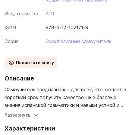
Издательство
АСТ
ISBN
978-5-17-102171-9
Серия
Эксклюзивный самоучитель
Полистать книгу
Описание
Самоучитель предназначен для всех, кто желает в
короткий срок получить качественные базовые
знания испанской грамматики и навыки устной и
письменной речи. Книга состоит из 20 уроков,
Развернуть
построенных по принципу от простого к сложному.
Характеристики
В каждом уроке вы найдете интересные тексты,