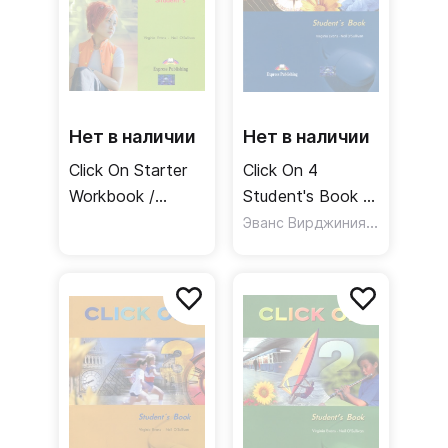
Нет в наличии
Нет в наличии
Click On Starter
Click On 4
Workbook /
Student's Book /
Рабочая тетрадь
Учебник
Эванс Вирджиния
,
O`Sullivan 