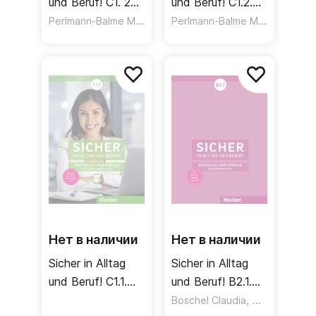
und Beruf! C1. 2
und Beruf! C1.2.
Audio-CDs zum
Perlmann-Balme Michaela
,
Kursbuch +
,
Perlmann-Balme Michaela
,
Schwalb Susanne
Matussek 
Sch
Kursbuch, 2
Arbeitsbuch /
Audio-CDs zum
Учебник +
Arbeitsbuch und 1
рабочая тетрадь
DVD / Аудио-CD
Часть 2
у учебнику и
рабочей тетради
+ DVD
Нет в наличии
Нет в наличии
Sicher in Alltag
Sicher in Alltag
und Beruf! C1.1.
und Beruf! B2.1.
Kursbuch +
Lehrerhandbuch /
,
Boschel Claudia
Wagner Susa