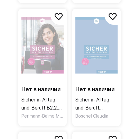
Arbeitsbuch /
Книга для
Учебник +
учителя Часть 1
рабочая тетрадь
Часть 1
Нет в наличии
Нет в наличии
Sicher in Alltag
Sicher in Alltag
und Beruf! B2.2.
und Beruf!
Kursbuch +
Perlmann-Balme Michaela
,
Lehrerhandbuch.
,
Boschel Claudia
Schwalb Susanne
Matussek 
Arbeitsbuch /
B1+ / Книга для
Учебник +
учителя