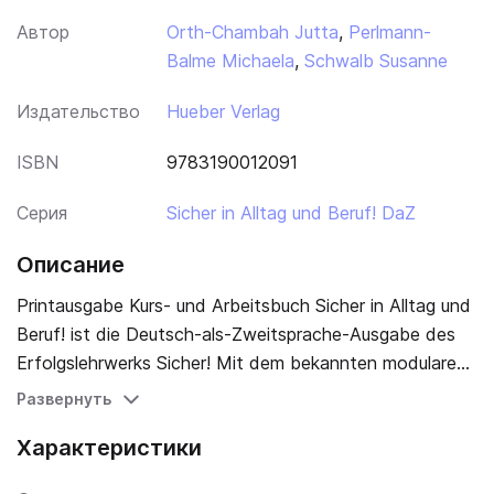
Автор
Orth-Chambah Jutta
,
Perlmann-
Balme Michaela
,
Schwalb Susanne
Издательство
Hueber Verlag
ISBN
9783190012091
Серия
Sicher in Alltag und Beruf! DaZ
Описание
Printausgabe Kurs- und Arbeitsbuch Sicher in Alltag und
Beruf! ist die Deutsch-als-Zweitsprache-Ausgabe des
Erfolgslehrwerks Sicher! Mit dem bekannten modularen
Baukastensystem von Sicher! bietet das Lehrwerk
Развернуть
zielgruppengerechte Aufgaben und Themen für
Характеристики
allgemeinsprachliche und berufssprachliche Kurse in
Deutschland, Österreich und der Schweiz und