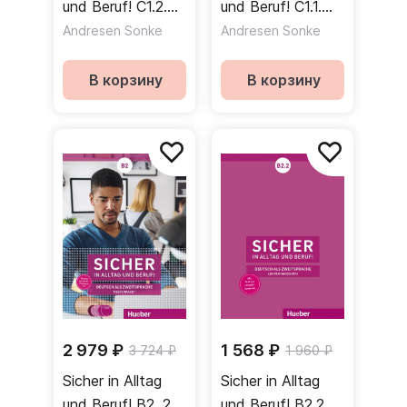
und Beruf! C1.2.
und Beruf! C1.1.
Lehrerhandbuch /
Lehrerhandbuch /
Andresen Sonke
Andresen Sonke
Книга для
Книга для
учителя Часть 2
учителя Часть 1
В корзину
В корзину
2 979 ₽
1 568 ₽
3 724 ₽
1 960 ₽
Sicher in Alltag
Sicher in Alltag
und Beruf! B2. 2
und Beruf! B2.2.