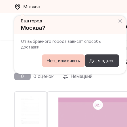
Москва
Ваш город
Каталог
Ак
Москва?
От выбранного города зависят способы
доставки
Главная
Каталог
Sicher in Alltag und Beruf!
Siche
Sicher in Alltag und Beruf!
Нет, изменить
Да, я здесь
0
0 оценок
Немецкий