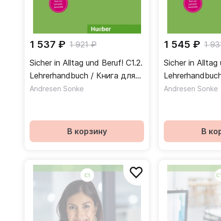
1 537 ₽
1 545 ₽
1 921 ₽
1 93
Sicher in Alltag und Beruf! C1.2.
Sicher in Alltag 
Lehrerhandbuch / Книга для
Lehrerhandbuch
учителя Часть 2
учителя Часть
Andresen Sonke
Andresen Sonke
В корзину
В ко