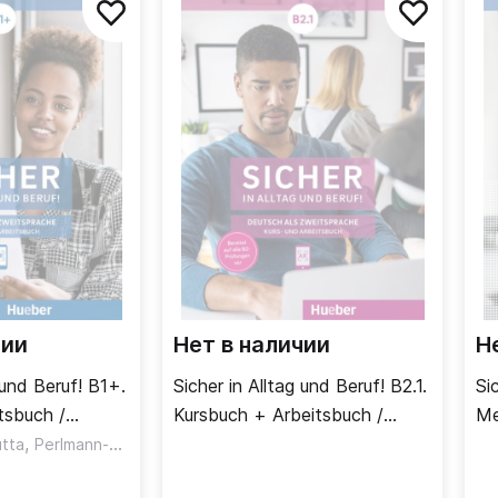
чии
Нет в наличии
Н
 und Beruf! B1+.
Sicher in Alltag und Beruf! B2.1.
Si
tsbuch /
Kursbuch + Arbeitsbuch /
Me
очая тетрадь
,
Учебник + рабочая тетрадь
,
tta
Perlmann-Balme Michaela
Schwalb Susanne
Часть 1