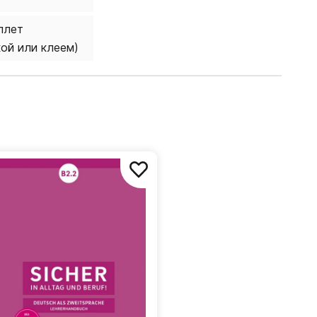
плет
кой или клеем)