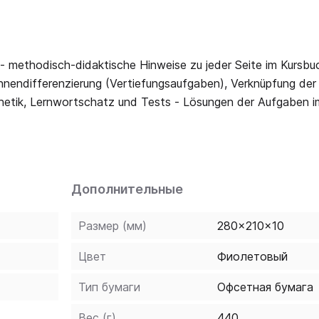
nnendifferenzierung (Vertiefungsaufgaben), Verknüpfung der
und Tests - Lösungen der Aufgaben im Kursbuch
Transkripte der Hörtexte des Kursbuchs und der DVD - Lösungen zu den Tests
Дополнительные
Размер (мм)
280x210x10
Цвет
Фиолетовый
Тип бумаги
Офсетная бумага
Вес (г)
440