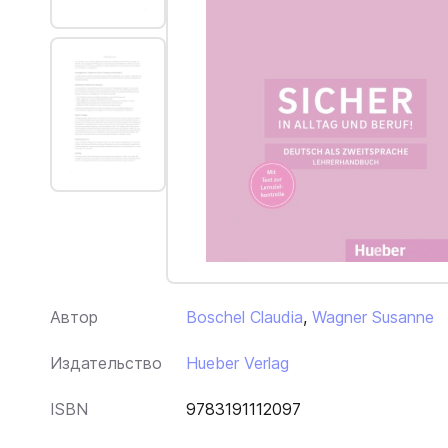
Автор
Boschel Claudia
,
Wagner Susanne
Издательство
Hueber Verlag
ISBN
9783191112097