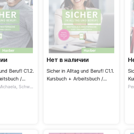
чии
Нет в наличии
Н
 und Beruf! C1.2.
Sicher in Alltag und Beruf! C1.1.
Si
eitsbuch /
Kursbuch + Arbeitsbuch /
Ku
очая тетрадь
,
Учебник + рабочая тетрадь
,
Уч
Michaela
agdalena
Schwalb Susanne
Matussek Magdalena
Pe
Часть 1
Ча