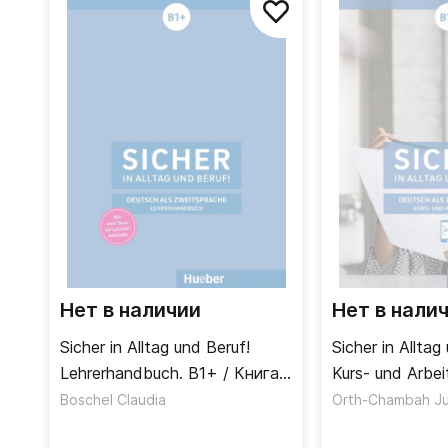
Нет в наличии
Нет в нали
Sicher in Alltag und Beruf!
Sicher in Alltag
Lehrerhandbuch. B1+ / Книга
Kurs- und Arbei
для учителя
Учебник + раб
Boschel Claudia
Orth-Chambah Ju