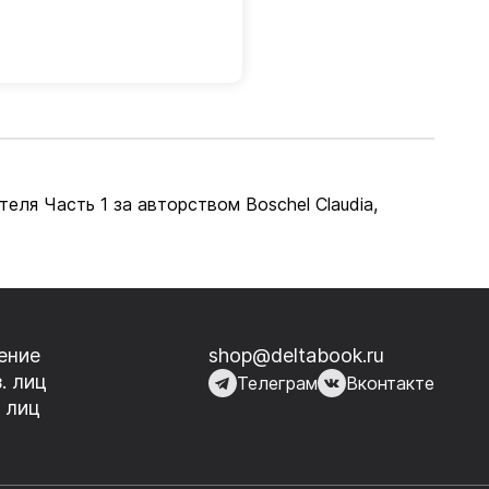
ителя Часть 1 за авторством Boschel Claudia,
ение
shop@deltabook.ru
. лиц
Телеграм
Вконтакте
 лиц