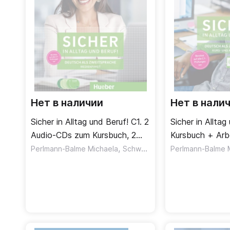
Нет в наличии
Нет в нали
Sicher in Alltag und Beruf! C1. 2
Sicher in Alltag
Audio-CDs zum Kursbuch, 2
Kursbuch + Arb
Audio-CDs zum Arbeitsbuch
,
Учебник + раб
,
Perlmann-Balme Michaela
Schwalb Susanne
Perlmann-Balme 
Matussek M
und 1 DVD / Аудио-CD у
Часть 2
учебнику и рабочей тетради
+ DVD