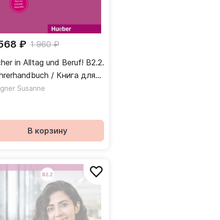
 568 ₽
1 960 ₽
cher in Alltag und Beruf! B2.2.
hrerhandbuch / Книга для
ителя Часть 2
gner Susanne
В корзину