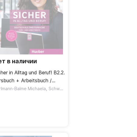
ет в наличии
cher in Alltag und Beruf! B2.2.
rsbuch + Arbeitsbuch /
ебник + рабочая тетрадь
,
,
rlmann-Balme Michaela
Schwalb Susanne
Matussek Magdalena
сть 2