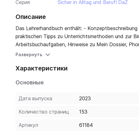
Серия
Sicher in Alltag und Beruf! DaZ
Описание
Das Lehrerhandbuch enthält: - Konzeptbeschreibung - methodisch-didaktische Hinweise zu jeder Seite im Kursbuch mit
praktischen Tipps zu Unterrichtsmethoden und zur Bi
Arbeitsbuchaufgaben, Hinweise zu Mein Dossier, Phonetik, Lernwortschatz 
- Kopiervorlagen und Tests - Methodenglossar: alphabetische Auflistung und Erklärung der vorgeschlagenen Methoden -
Развернуть
Характеристики
Основные
Дата выпуска
2023
Количество страниц
153
Артикул
61184