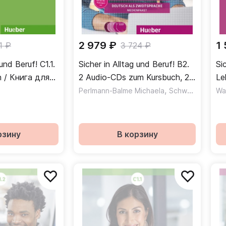
2 979 ₽
1
1 ₽
3 724 ₽
und Beruf! C1.1.
Sicher in Alltag und Beruf! B2.
Si
 / Книга для
2 Audio-CDs zum Kursbuch, 2
Le
 1
Audio-CDs zum Arbeitsbuch
,
уч
Perlmann-Balme Michaela
Schwalb Susanne
Wa
und 1 DVD
рзину
В корзину