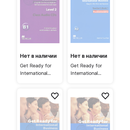
Нет в наличии
Нет в наличии
Get Ready for
Get Ready for
International
International
Business 2 Class
Business 1
Audio CDs BEC /
Teacher's Book /
Аудиодиск
Книга для
учителя