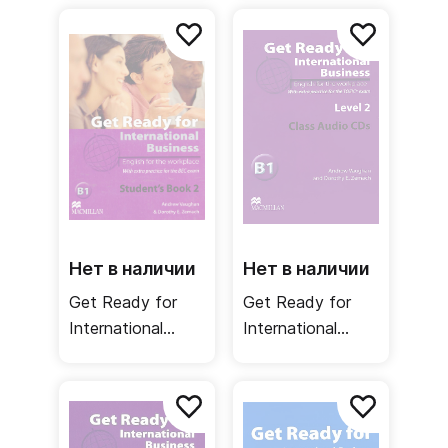
Teacher's Book /
Student's Book
Книга для
TOEIC / Учебник
учителя
Нет в наличии
Нет в наличии
Get Ready for
Get Ready for
International
International
Business 2
Business 2 Class
Student's Book
Audio CDs TOEIC
BEC / Учебник
/ Аудиодиск