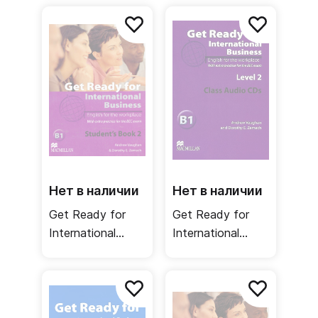
Teacher's Book /
Student's Book
Книга для
TOEIC / Учебник
учителя
Нет в наличии
Нет в наличии
Get Ready for
Get Ready for
International
International
Business 2
Business 2 Class
Student's Book
Audio CDs BEC /
BEC / Учебник
Аудиодиск