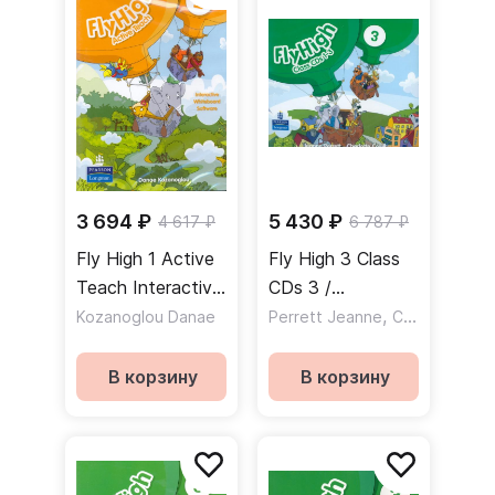
3 694 ₽
5 430 ₽
4 617 ₽
6 787 ₽
Fly High 1 Active
Fly High 3 Class
Teach Interactive
CDs 3 /
Whiteboard
Аудиодиски
,
Kozanoglou Danae
Perrett Jeanne
Covill Charlotte
Software CD-
Rom / CD c
В корзину
В корзину
программным
обеспечением
для
интерактивной