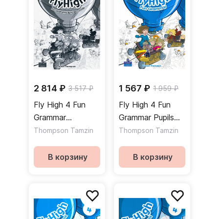
доски
2 814 ₽
1 567 ₽
3 517 ₽
1 959 ₽
Fly High 4 Fun
Fly High 4 Fun
Grammar
Grammar Pupils
Teacher's Guide +
Book / Учебник
Thompson Tamzin
Thompson Tamzin
Key / Книга для
по грамматике
учителя к
В корзину
В корзину
учебнику по
грамматике +
ответы