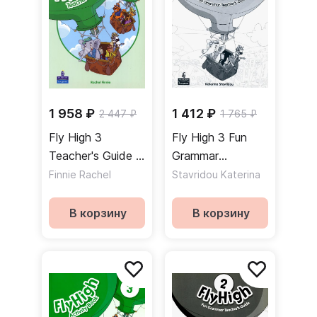
1 958 ₽
1 412 ₽
2 447 ₽
1 765 ₽
Fly High 3
Fly High 3 Fun
Teacher's Guide /
Grammar
Книга для
Teacher's Guide +
Finnie Rachel
Stavridou Katerina
учителя
Key / Книга для
учителя к
В корзину
В корзину
учебнику по
грамматике +
ответы