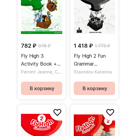
782 ₽
1 418 ₽
978 ₽
1 773 ₽
Fly High 3
Fly High 2 Fun
Activity Book +
Grammar
CD / Рабочая
,
Teacher's Guide +
,
Perrett Jeanne
Covill Charlotte
Stavridou Katerina
Thompson Tamzin
тетрадь + CD
Key / Книга для
учителя к
В корзину
В корзину
учебнику по
грамматике +
ответы