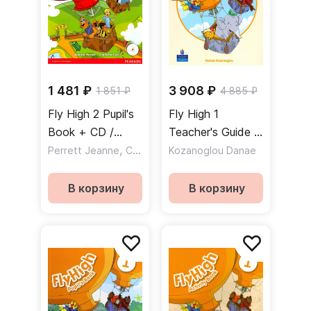
1 481 ₽
3 908 ₽
1 851 ₽
4 885 ₽
Fly High 2 Pupil's
Fly High 1
Book + CD /
Teacher's Guide /
Учебник + CD
,
Книга для
Perrett Jeanne
Covill Charlotte
Kozanoglou Danae
учителя
В корзину
В корзину