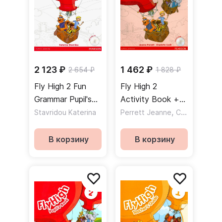
2 123 ₽
1 462 ₽
2 654 ₽
1 828 ₽
Fly High 2 Fun
Fly High 2
Grammar Pupil's
Activity Book +
Book + CD /
CD / Рабочая
,
Stavridou Katerina
Perrett Jeanne
Covill Charlotte
Учебник по
тетрадь + CD
грамматике
В корзину
В корзину