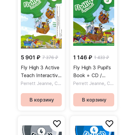
доски
5 901 ₽
1 146 ₽
7 376 ₽
1 433 ₽
Fly High 3 Active
Fly High 3 Pupil's
Teach Interactive
Book + CD /
Whiteboard
,
Учебник +CD
,
Perrett Jeanne
Covill Charlotte
Perrett Jeanne
Covill Charlotte
Software CD-
Rom / CD c
В корзину
В корзину
программным
обеспечением
для
интерактивной