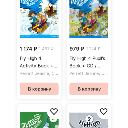
1 174 ₽
979 ₽
1 467 ₽
1 224 ₽
Fly High 4
Fly High 4 Pupil's
Activity Book +
Book + CD /
CD / Рабочая
,
Учебник + CD
,
Perrett Jeanne
Covill Charlotte
Perrett Jeanne
Covill Charlotte
тетрадь + CD
В корзину
В корзину