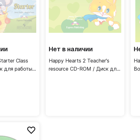
чии
Нет в наличии
Н
tarter Class
Happy Hearts 2 Teacher's
Ha
к для работы
resource CD-ROM / Диск для
Bo
учителя с дополнительными
материалами