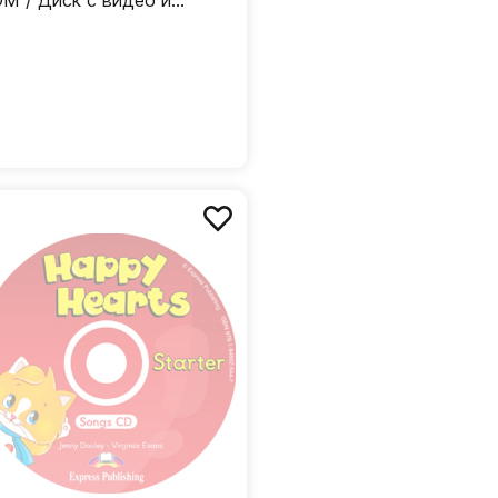
M / Диск с видео и
снями