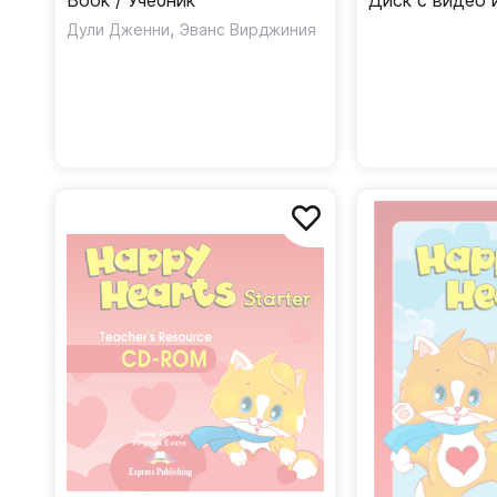
Book / Учебник
Диск с видео 
,
Дули Дженни
Эванс Вирджиния