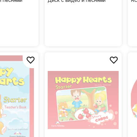
и песнями
Диск с видео и песнями
RO
пе