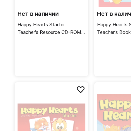
Нет в наличии
Нет в нали
Happy Hearts Starter
Happy Hearts S
Teacher's Resource CD-ROM /
Teacher's Book
Диск для учителя с
учителя
дополнительными
материалами