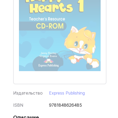
Издательство
Express Publishing
ISBN
9781848626485
Описание