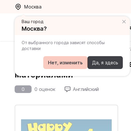
Москва
Ваш город
Каталог
Ак
Москва?
От выбранного города зависят способы
доставки
Главная
Каталог
Happy Hearts
Happy Hearts 1 
Happy Hearts 1 Teacher's
Нет, изменить
Да, я здесь
материалами
0
0 оценок
Английский