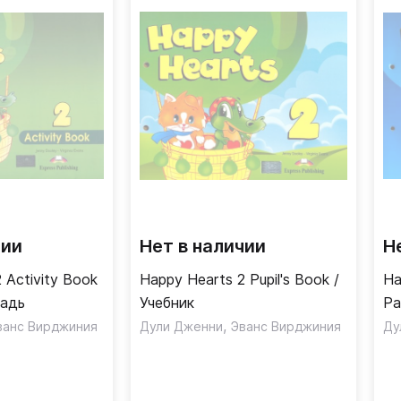
чии
Нет в наличии
Н
 Activity Book
Happy Hearts 2 Pupil's Book /
Ha
радь
Учебник
Ра
,
ванс Вирджиния
Дули Дженни
Эванс Вирджиния
Ду