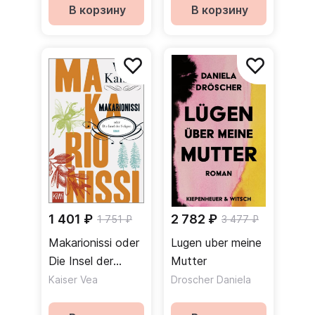
Kriegstagebücher
В корзину
В корзину
1943-1945
1 401 ₽
2 782 ₽
1 751 ₽
3 477 ₽
Makarionissi oder
Lugen uber meine
Die Insel der
Mutter
Seligen
Kaiser Vea
Droscher Daniela