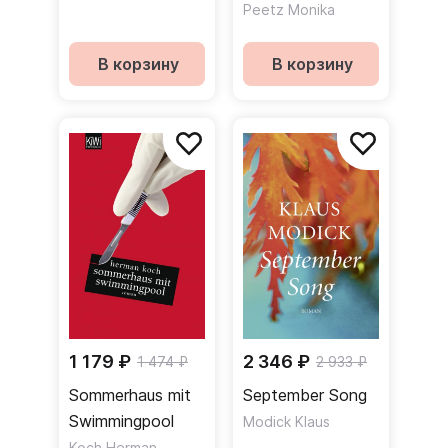
Lichter
Peetz Monika
В корзину
В корзину
1 179 ₽
2 346 ₽
1 474 ₽
2 933 ₽
Sommerhaus mit
September Song
Swimmingpool
Modick Klaus
Koch Herman