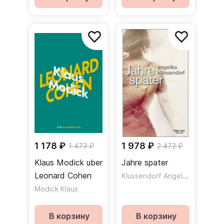
1 178 ₽
1 978 ₽
1 473 ₽
2 472 ₽
Klaus Modick uber
Jahre spater
Leonard Cohen
Klussendorf Angelika
Modick Klaus
В корзину
В корзину