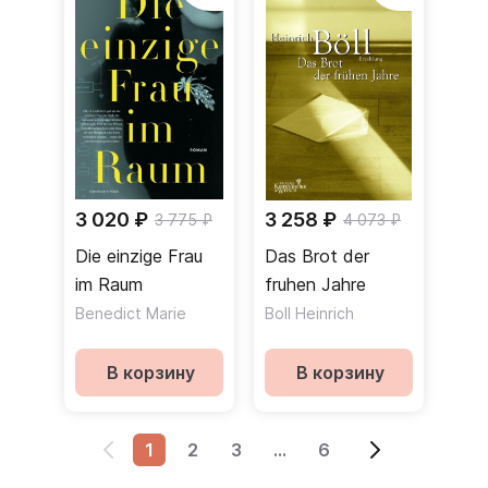
3 020 ₽
3 258 ₽
3 775 ₽
4 073 ₽
Die einzige Frau
Das Brot der
im Raum
fruhen Jahre
Benedict Marie
Boll Heinrich
В корзину
В корзину
1
2
3
...
6