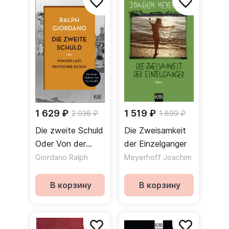
1 629 ₽
1 519 ₽
2 036 ₽
1 899 ₽
Die zweite Schuld
Die Zweisamkeit
Oder Von der
der Einzelganger
Last Deutscher zu
Giordano Ralph
Meyerhoff Joachim
sein
В корзину
В корзину