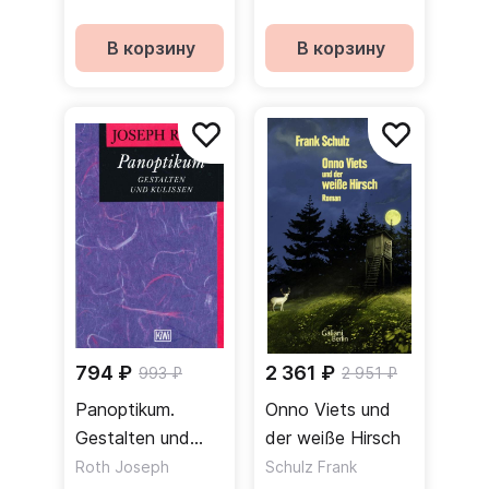
Prischinger
В корзину
В корзину
794 ₽
2 361 ₽
993 ₽
2 951 ₽
Panoptikum.
Onno Viets und
Gestalten und
der weiße Hirsch
Kulissen
Roth Joseph
Schulz Frank