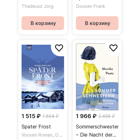
Thadeusz Jorg
Goosen Frank
В корзину
В корзину
1 515 ₽
1 966 ₽
1 894 ₽
2 458 ₽
Spater Frost
Sommerschwestern
,
– Die Nacht der
Voosen Roman
Danielsson Kerstin Signe