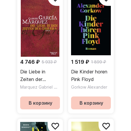
4 746 ₽
1 519 ₽
5 933 ₽
1 899 ₽
Die Liebe in
Die Kinder horen
Zeiten der
Pink Floyd
Cholera
Marquez Gabriel Garcia
Gorkow Alexander
В корзину
В корзину