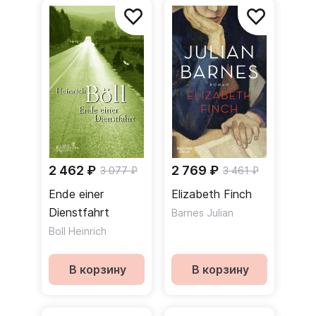
2 462 ₽
2 769 ₽
3 077 ₽
3 461 ₽
Ende einer
Elizabeth Finch
Dienstfahrt
Barnes Julian
Boll Heinrich
В корзину
В корзину