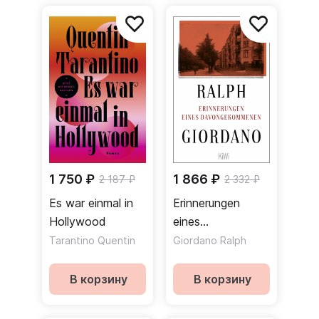
1 750 ₽
1 866 ₽
2 187 ₽
2 332 ₽
Es war einmal in
Erinnerungen
Hollywood
eines
Davongekommenen
Tarantino Quentin
Giordano Ralph
В корзину
В корзину