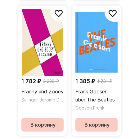
1 782 ₽
1 385 ₽
2 228 ₽
1 731 ₽
Franny und Zooey
Frank Goosen
Salinger Jerome David
uber The Beatles
Goosen Frank
В корзину
В корзину