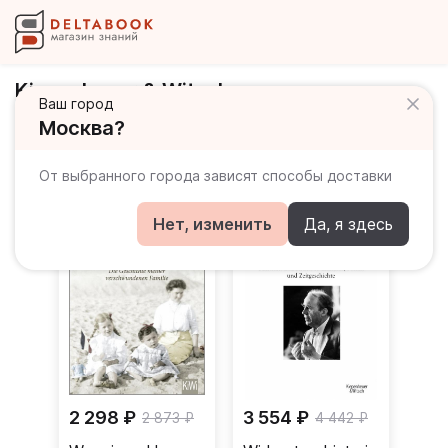
Kiepenheuer & Witsch
Ваш город
Москва?
Книги издательства
От выбранного города зависят способы доставки
Нет, изменить
Да, я здесь
2 298 ₽
3 554 ₽
2 873 ₽
4 442 ₽