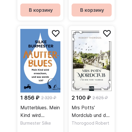
В корзину
В корзину
1 856 ₽
2 100 ₽
2 320 ₽
2 625 ₽
Mutterblues. Mein
Mrs Potts'
Kind wird
Mordclub und der
erwachsen, und
tote Nachbar
Burmester Silke
Thorogood Robert
was werde ich?