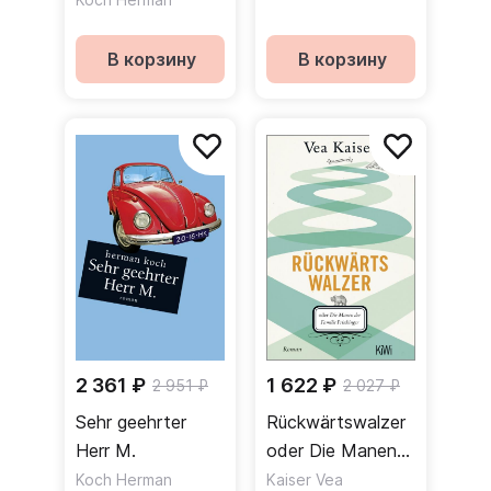
В корзину
В корзину
2 361 ₽
1 622 ₽
2 951 ₽
2 027 ₽
Sehr geehrter
Rückwärtswalzer
Herr M.
oder Die Manen
der Familie
Koch Herman
Kaiser Vea