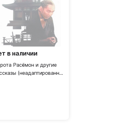
ет в наличии
рота Расёмон и другие
ссказы (неадаптированный
кст)