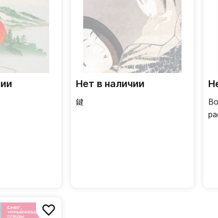
чии
Нет в наличии
Н
鍵
Во
ра
те