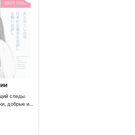
чии
щий следы.
ки, добрые и