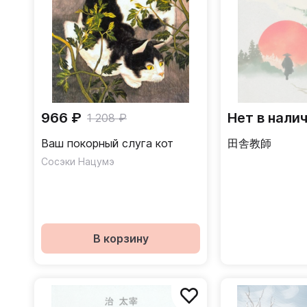
966 ₽
Нет в нали
1 208 ₽
Ваш покорный слуга кот
田舎​​教師
Сосэки Нацумэ
В корзину